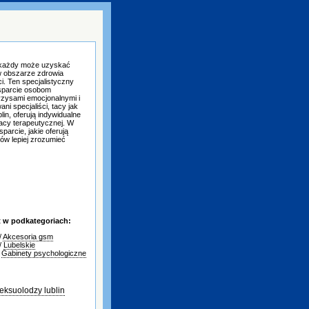
 każdy może uzyskać
w obszarze zdrowia
i. Ten specjalistyczny
wsparcie osobom
yzysami emocjonalnymi i
ni specjaliści, tacy jak
lin, oferują indywidualne
acy terapeutycznej. W
parcie, jakie oferują
tów lepiej zrozumieć
t w podkategoriach:
/
Akcesoria gsm
/
Lubelskie
/
Gabinety psychologiczne
eksuolodzy lublin