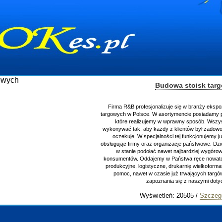
Budowa stoisk tar
Firma R&B profesjonalizuje się w branży ekspo
targowych w Polsce. W asortymencie posiadamy p
które realizujemy w wprawny sposób. Wszys
wykonywać tak, aby każdy z klientów był zadowo
oczekuje. W specjalności tej funkcjonujemy j
obsługując firmy oraz organizacje państwowe. Dzi
w stanie podołać nawet najbardziej wygór
konsumentów. Oddajemy w Państwa ręce nowator
produkcyjne, logistyczne, drukarnię wielkoform
pomoc, nawet w czasie już trwających targ
zapoznania się z naszymi do
Wyświetleń: 20505 /
Szczeg