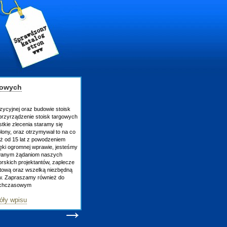
gowych
zycyjnej oraz budowie stoisk
rzyrządzenie stoisk targowych
tkie zlecenia staramy się
lony, oraz otrzymywał to na co
uż od 15 lat z powodzeniem
ęki ogromnej wprawie, jesteśmy
owanym żądaniom naszych
skich projektantów, zaplecze
atową oraz wszelką niezbędną
ów. Zapraszamy również do
tychczasowym
óły wpisu
→