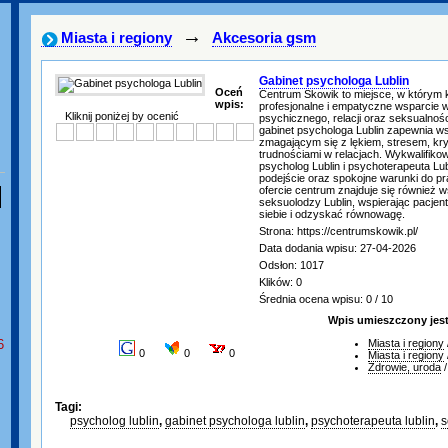
→
Miasta i regiony
Akcesoria gsm
Gabinet psychologa Lublin
Oceń
Centrum Skowik to miejsce, w którym
wpis:
profesjonalne i empatyczne wsparcie 
Kliknij poniżej by ocenić
psychicznego, relacji oraz seksualnośc
gabinet psychologa Lublin zapewnia 
zmagającym się z lękiem, stresem, kr
trudnościami w relacjach. Wykwalifikowa
psycholog Lublin i psychoterapeuta Lub
podejście oraz spokojne warunki do pr
ofercie centrum znajduje się również ws
seksuolodzy Lublin, wspierając pacjen
siebie i odzyskać równowagę.
Strona: https://centrumskowik.pl/
Data dodania wpisu: 27-04-2026
Odsłon: 1017
Klików: 0
Średnia ocena wpisu: 0 / 10
Wpis umieszczony jes
6
Miasta i regiony
0
0
0
Miasta i regiony
Zdrowie, uroda
Tagi:
psycholog lublin
,
gabinet psychologa lublin
,
psychoterapeuta lublin
,
s