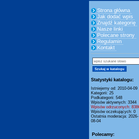
Strona główna
Jak dodać wpis
Znajdź kategorię
Nasze linki
Polecane strony
Regulamin
Kontakt
Statystyki katalogu:
Istniejemy od: 2010-04-09
Kategorii: 25
Podkategorii: 548
Wpisów aktywnych: 3344
Wpisów odrzuconych: 838
Wpisów oczekujących: 0
Ostatnia moderacja: 2026-
08-04
Polecamy: