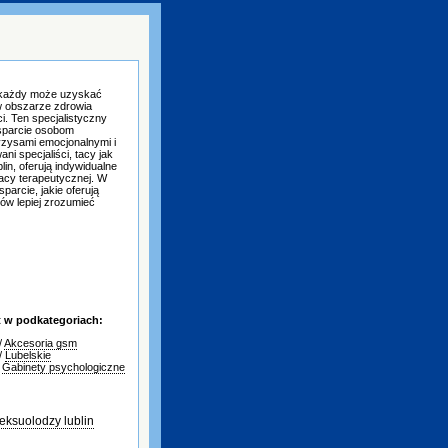
 każdy może uzyskać
w obszarze zdrowia
i. Ten specjalistyczny
wsparcie osobom
yzysami emocjonalnymi i
ni specjaliści, tacy jak
lin, oferują indywidualne
acy terapeutycznej. W
parcie, jakie oferują
tów lepiej zrozumieć
t w podkategoriach:
/
Akcesoria gsm
/
Lubelskie
/
Gabinety psychologiczne
eksuolodzy lublin