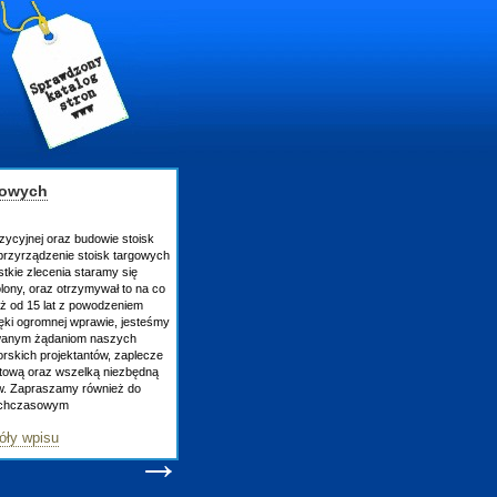
gowych
zycyjnej oraz budowie stoisk
rzyrządzenie stoisk targowych
tkie zlecenia staramy się
lony, oraz otrzymywał to na co
uż od 15 lat z powodzeniem
ęki ogromnej wprawie, jesteśmy
owanym żądaniom naszych
skich projektantów, zaplecze
atową oraz wszelką niezbędną
ów. Zapraszamy również do
tychczasowym
óły wpisu
→