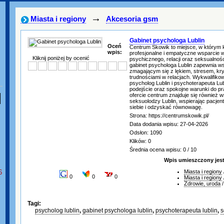
→
Miasta i regiony
Akcesoria gsm
Gabinet psychologa Lublin
Oceń
Centrum Skowik to miejsce, w którym
wpis:
profesjonalne i empatyczne wsparcie 
Kliknij poniżej by ocenić
psychicznego, relacji oraz seksualnośc
gabinet psychologa Lublin zapewnia 
zmagającym się z lękiem, stresem, kr
trudnościami w relacjach. Wykwalifikowa
psycholog Lublin i psychoterapeuta Lub
podejście oraz spokojne warunki do pr
ofercie centrum znajduje się również ws
seksuolodzy Lublin, wspierając pacjen
siebie i odzyskać równowagę.
Strona: https://centrumskowik.pl/
Data dodania wpisu: 27-04-2026
Odsłon: 1090
Klików: 0
Średnia ocena wpisu: 0 / 10
Wpis umieszczony jes
6
Miasta i regiony
0
0
0
Miasta i regiony
Zdrowie, uroda
Tagi:
psycholog lublin
,
gabinet psychologa lublin
,
psychoterapeuta lublin
,
s