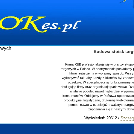
Budowa stoisk tar
Firma R&B profesjonalizuje się w branży ekspo
targowych w Polsce. W asortymencie posiadamy p
które realizujemy w wprawny sposób. Wszys
wykonywać tak, aby każdy z klientów był zadowo
oczekuje. W specjalności tej funkcjonujemy j
obsługując firmy oraz organizacje państwowe. Dzi
w stanie podołać nawet najbardziej wygór
konsumentów. Oddajemy w Państwa ręce nowator
produkcyjne, logistyczne, drukarnię wielkoform
pomoc, nawet w czasie już trwających targ
zapoznania się z naszymi do
Wyświetleń: 20612 /
Szczeg