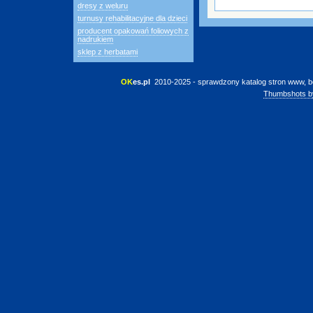
dresy z weluru
turnusy rehabilitacyjne dla dzieci
producent opakowań foliowych z
nadrukiem
sklep z herbatami
OK
es.pl
 2010-2025 - sprawdzony katalog stron www, b
Thumbshots b