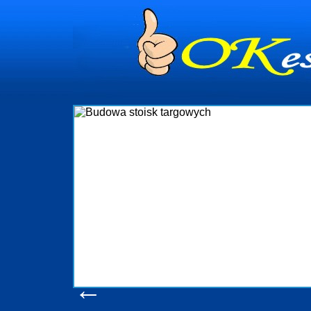
dynia
dministrowanie
ściami Gdynia i
ieżący nadzór nad
iczenia, organizację
ta obejmuje także
uchomościami Gdynia
potrzebny jest
ieruchomości Sopot
nia, Progreen-Adm
w codziennym
dla tych
←