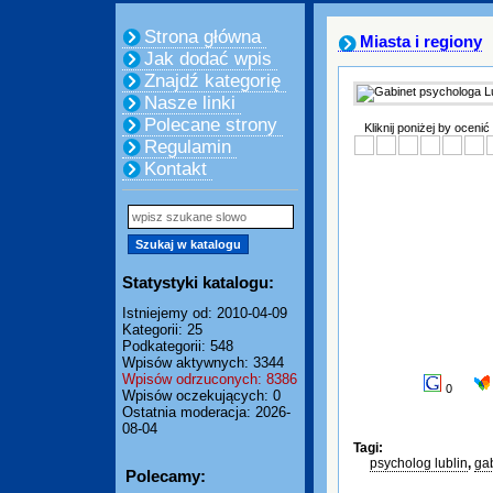
Strona główna
Miasta i regiony
Jak dodać wpis
Znajdź kategorię
Nasze linki
Polecane strony
Kliknij poniżej by ocenić
Regulamin
Kontakt
Statystyki katalogu:
Istniejemy od: 2010-04-09
Kategorii: 25
Podkategorii: 548
Wpisów aktywnych: 3344
Wpisów odrzuconych: 8386
0
Wpisów oczekujących: 0
Ostatnia moderacja: 2026-
08-04
Tagi:
psycholog lublin
,
gab
Polecamy: