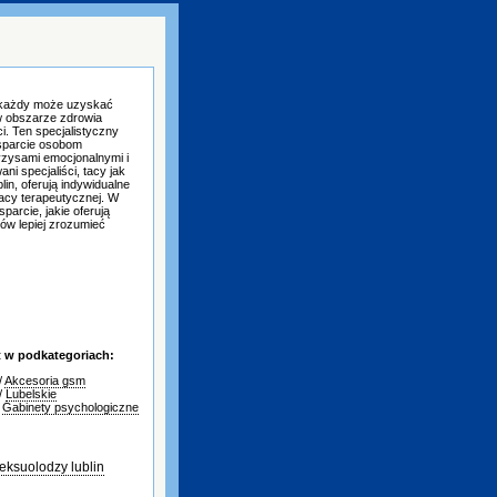
 każdy może uzyskać
w obszarze zdrowia
i. Ten specjalistyczny
wsparcie osobom
yzysami emocjonalnymi i
ni specjaliści, tacy jak
lin, oferują indywidualne
acy terapeutycznej. W
parcie, jakie oferują
tów lepiej zrozumieć
t w podkategoriach:
/
Akcesoria gsm
/
Lubelskie
/
Gabinety psychologiczne
eksuolodzy lublin