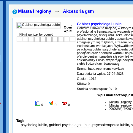
→
Miasta i regiony
Akcesoria gsm
Gabinet psychologa Lublin
Oceń
Centrum Skowik to miejsce, w którym
wpis:
profesjonalne i empatyczne wsparcie 
Kliknij poniżej by ocenić
psychicznego, relacji oraz seksualnośc
gabinet psychologa Lublin zapewnia 
zmagającym się z lękiem, stresem, kr
trudnościami w relacjach. Wykwalifikowa
psycholog Lublin i psychoterapeuta Lub
podejście oraz spokojne warunki do pr
ofercie centrum znajduje się również ws
seksuolodzy Lublin, wspierając pacjen
siebie i odzyskać równowagę.
Strona: https://centrumskowik.pl/
Data dodania wpisu: 27-04-2026
Odsłon: 1012
Klików: 0
Średnia ocena wpisu: 0 / 10
Wpis umieszczony jes
6
Miasta i regiony
0
0
0
Miasta i regiony
Zdrowie, uroda
Tagi:
psycholog lublin
,
gabinet psychologa lublin
,
psychoterapeuta lublin
,
s