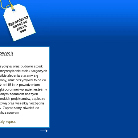
gowych
zycyjnej oraz budowie stoisk
rzyrządzenie stoisk targowych
tkie zlecenia staramy się
lony, oraz otrzymywał to na co
uż od 15 lat z powodzeniem
ęki ogromnej wprawie, jesteśmy
owanym żądaniom naszych
skich projektantów, zaplecze
atową oraz wszelką niezbędną
ów. Zapraszamy również do
tychczasowym
óły wpisu
→