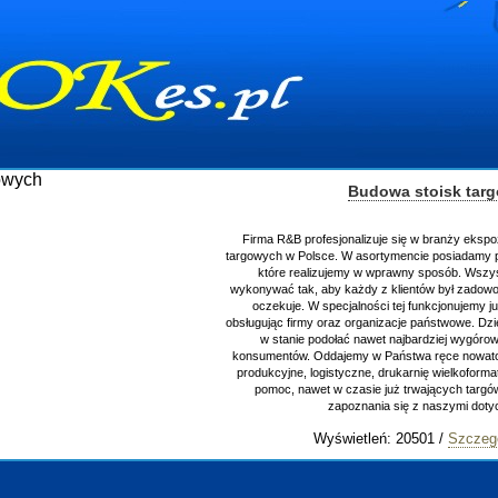
Budowa stoisk tar
Firma R&B profesjonalizuje się w branży ekspo
targowych w Polsce. W asortymencie posiadamy p
które realizujemy w wprawny sposób. Wszys
wykonywać tak, aby każdy z klientów był zadowo
oczekuje. W specjalności tej funkcjonujemy j
obsługując firmy oraz organizacje państwowe. Dzi
w stanie podołać nawet najbardziej wygór
konsumentów. Oddajemy w Państwa ręce nowator
produkcyjne, logistyczne, drukarnię wielkoform
pomoc, nawet w czasie już trwających targ
zapoznania się z naszymi do
Wyświetleń: 20501 /
Szczeg