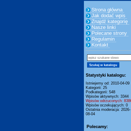
Strona główna
Jak dodać wpis
Znajdź kategorię
Nasze linki
Polecane strony
Regulamin
Kontakt
Statystyki katalogu:
Istniejemy od: 2010-04-09
Kategorii: 25
Podkategorii: 548
Wpisów aktywnych: 3344
Wpisów odrzuconych: 838
Wpisów oczekujących: 0
Ostatnia moderacja: 2026-
08-04
Polecamy: