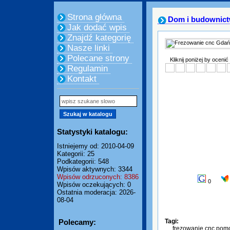
Strona główna
Dom i budownic
Jak dodać wpis
Znajdź kategorię
Nasze linki
Polecane strony
Kliknij poniżej by ocenić
Regulamin
Kontakt
Statystyki katalogu:
Istniejemy od: 2010-04-09
Kategorii: 25
Podkategorii: 548
Wpisów aktywnych: 3344
Wpisów odrzuconych: 8386
0
Wpisów oczekujących: 0
Ostatnia moderacja: 2026-
08-04
Polecamy:
Tagi:
frezowanie cnc pom