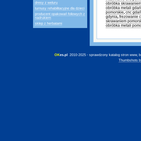
dresy z weluru
obróbka skrawaniem
obróbka metali gda
turnusy rehabilitacyjne dla dzieci
pomorskie
,
cnc gda
producent opakowań foliowych z
gdynia
,
frezowanie c
nadrukiem
skrawaniem pomors
sklep z herbatami
obróbka metali pomo
OK
es.pl
 2010-2025 - sprawdzony katalog stron www, b
Thumbshots b