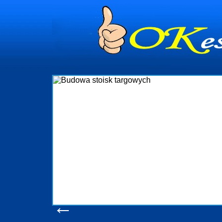
dynia
dministrowanie
ściami Gdynia i
ieżący nadzór nad
iczenia, organizację
ta obejmuje także
uchomościami Gdynia
potrzebny jest
ieruchomości Sopot
nia, Progreen-Adm
w codziennym
dla tych
←