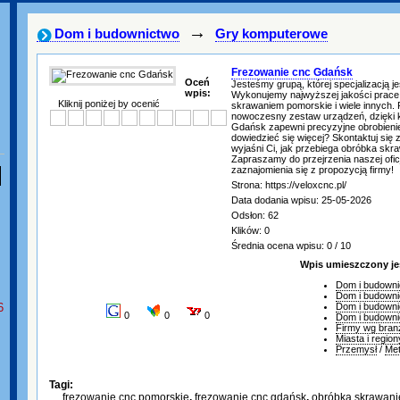
→
Dom i budownictwo
Gry komputerowe
Frezowanie cnc Gdańsk
Oceń
Jesteśmy grupą, której specjalizacją je
wpis:
Wykonujemy najwyższej jakości prace,
Kliknij poniżej by ocenić
skrawaniem pomorskie i wiele innych. 
nowoczesny zestaw urządzeń, dzięki
Gdańsk zapewni precyzyjne obrobienie
dowiedzieć się więcej? Skontaktuj się
wyjaśni Ci, jak przebiega obróbka s
Zapraszamy do przejrzenia naszej oficja
zaznajomienia się z propozycją firmy!
Strona: https://veloxcnc.pl/
Data dodania wpisu: 25-05-2026
Odsłon: 62
Klików: 0
Średnia ocena wpisu: 0 / 10
Wpis umieszczony je
Dom i budowni
Dom i budowni
6
Dom i budowni
0
0
0
Dom i budowni
Firmy wg bran
Miasta i region
Przemysł
/
Met
Tagi:
frezowanie cnc pomorskie
,
frezowanie cnc gdańsk
,
obróbka skrawani