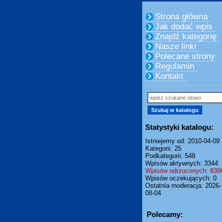
Strona główna
Jak dodać wpis
Znajdź kategorię
Nasze linki
Polecane strony
Regulamin
Kontakt
Statystyki katalogu:
Istniejemy od: 2010-04-09
Kategorii: 25
Podkategorii: 548
Wpisów aktywnych: 3344
Wpisów odrzuconych: 838
Wpisów oczekujących: 0
Ostatnia moderacja: 2026-
08-04
Polecamy: