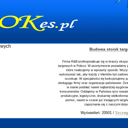
Budowa stoisk tar
Firma R&B profesjonalizuje się w branży ekspo
targowych w Polsce. W asortymencie posiadamy p
które realizujemy w wprawny sposób. Wszys
wykonywać tak, aby każdy z klientów był zadowo
oczekuje. W specjalności tej funkcjonujemy j
obsługując firmy oraz organizacje państwowe. Dzi
w stanie podołać nawet najbardziej wygór
konsumentów. Oddajemy w Państwa ręce nowator
produkcyjne, logistyczne, drukarnię wielkoform
pomoc, nawet w czasie już trwających targ
zapoznania się z naszymi do
Wyświetleń: 20501 /
Szczeg