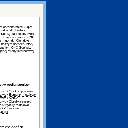
st obróbka metali Sopot.
 takie jak obróbka
Pracując stosujemy tylko
 któremu frezowanie CNC
 materiału. Chciałbyś
 z naszym doradcą, który
krawaniem CNC Gdańsk.
lnej strony internetowej i
st w podkategoriach:
ctwo
/
Gry komputerowe
ctwo
/
Elementy metalowe
ctwo
/
Metale
ctwo
/
Obróbka metalu
ż
/
Artykuły metalowe
y
/
Pomorskie
alurgia
em cnc gdańsk
,