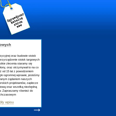
gowych
zycyjnej oraz budowie stoisk
rzyrządzenie stoisk targowych
tkie zlecenia staramy się
lony, oraz otrzymywał to na co
uż od 15 lat z powodzeniem
ęki ogromnej wprawie, jesteśmy
owanym żądaniom naszych
skich projektantów, zaplecze
atową oraz wszelką niezbędną
ów. Zapraszamy również do
tychczasowym
óły wpisu
→