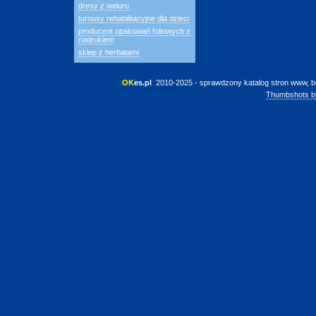
dresy z weluru
turnusy rehabilitacyjne dla dzieci
producent opakowań foliowych z
nadrukiem
sklep z herbatami
OK
es.pl
 2010-2025 - sprawdzony katalog stron www, b
Thumbshots b