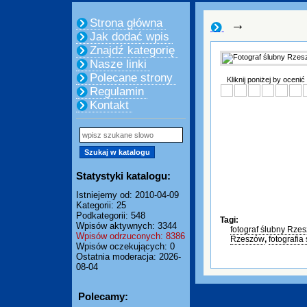
Strona główna
→
Jak dodać wpis
Znajdź kategorię
Nasze linki
Polecane strony
Kliknij poniżej by ocenić
Regulamin
Kontakt
Statystyki katalogu:
Istniejemy od: 2010-04-09
Kategorii: 25
Podkategorii: 548
Tagi:
Wpisów aktywnych: 3344
fotograf ślubny Rze
Wpisów odrzuconych: 8386
Rzeszów
,
fotografia
Wpisów oczekujących: 0
Ostatnia moderacja: 2026-
08-04
Polecamy: