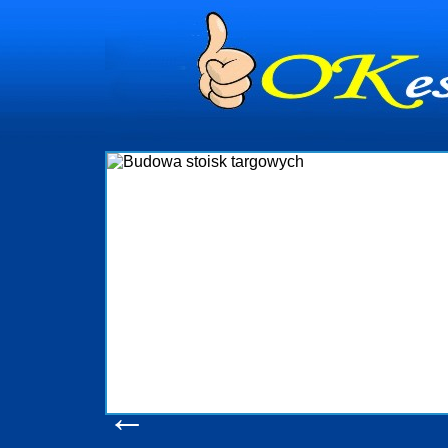
dynia
dministrowanie
ściami Gdynia i
ieżący nadzór nad
iczenia, organizację
ta obejmuje także
uchomościami Gdynia
potrzebny jest
ieruchomości Sopot
nia, Progreen-Adm
w codziennym
dla tych
←