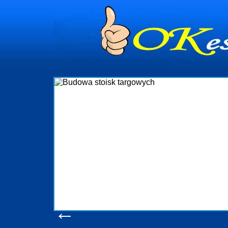
dynia
dministrowanie
ściami Gdynia i
ieżący nadzór nad
iczenia, organizację
ta obejmuje także
uchomościami Gdynia
potrzebny jest
ieruchomości Sopot
nia, Progreen-Adm
w codziennym
dla tych
←