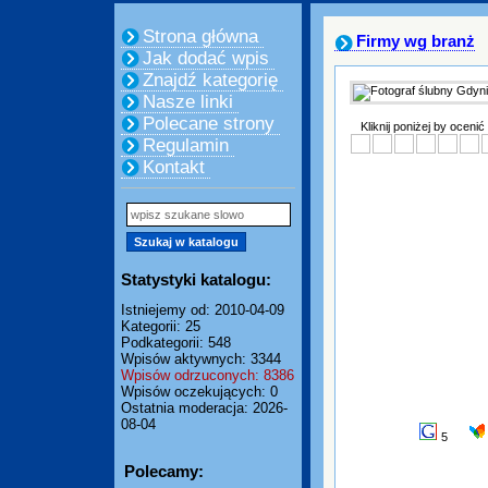
Strona główna
Firmy wg branż
Jak dodać wpis
Znajdź kategorię
Nasze linki
Polecane strony
Kliknij poniżej by ocenić
Regulamin
Kontakt
Statystyki katalogu:
Istniejemy od: 2010-04-09
Kategorii: 25
Podkategorii: 548
Wpisów aktywnych: 3344
Wpisów odrzuconych: 8386
Wpisów oczekujących: 0
Ostatnia moderacja: 2026-
08-04
5
Polecamy: