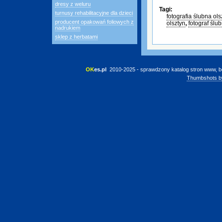
dresy z weluru
Tagi:
turnusy rehabilitacyjne dla dzieci
fotografia ślubna ols
producent opakowań foliowych z
olsztyn
,
fotograf ślu
nadrukiem
sklep z herbatami
OK
es.pl
 2010-2025 - sprawdzony katalog stron www, b
Thumbshots b