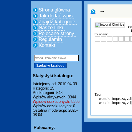
Strona główna
→
Jak dodać wpis
Znajdź kategorię
Nasze linki
Oc
Polecane strony
by ocenić
Regulamin
Kontakt
Statystyki katalogu:
Istniejemy od: 2010-04-09
Kategorii: 25
Podkategorii: 548
Tagi:
Wpisów aktywnych: 3344
wesele
,
impreza
,
zdj
Wpisów odrzuconych: 8386
wesele
,
impreza
,
zdj
Wpisów oczekujących: 0
Ostatnia moderacja: 2026-
08-04
Polecamy: