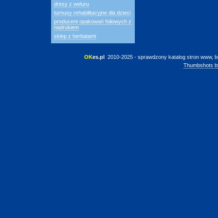
dresy z weluru
turnusy rehabilitacyjne dla dzieci
producent opakowań foliowych z
nadrukiem
sklep z herbatami
OK
es.pl
 2010-2025 - sprawdzony katalog stron www, b
Thumbshots b