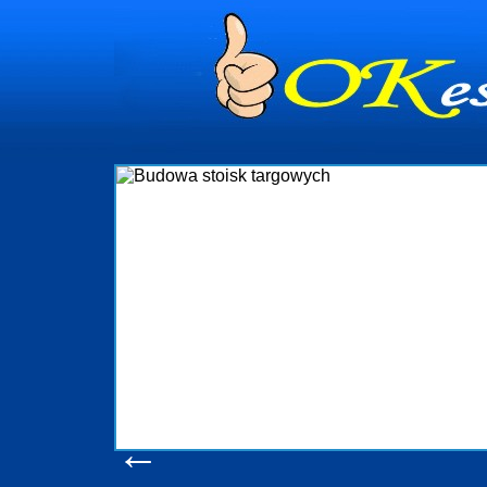
dynia
dministrowanie
ściami Gdynia i
ieżący nadzór nad
iczenia, organizację
ta obejmuje także
uchomościami Gdynia
potrzebny jest
ieruchomości Sopot
nia, Progreen-Adm
w codziennym
dla tych
←