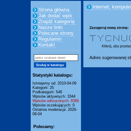
Internet, kompute
Strona główna
Jak dodać wpis
Znajdź kategorię
Nasze linki
Zasugeruj nową stronę:
Polecane strony
******* * * ***** * * * * ****
* * * * * ** * * 
Regulamin
* * * * * * * * 
* * * * * * * *
* * * * * * * * 
* * * * * ** * 
* * ***** * * ***** ***
Kontakt
Kliknij, aby przeł
Adres sugerowanej st
Statystyki katalogu:
Istniejemy od: 2010-04-09
Kategorii: 25
Podkategorii: 548
Wpisów aktywnych: 3344
Wpisów odrzuconych: 8386
Wpisów oczekujących: 0
Ostatnia moderacja: 2026-
08-04
Polecamy: