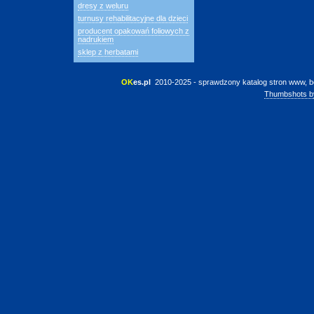
dresy z weluru
turnusy rehabilitacyjne dla dzieci
producent opakowań foliowych z
nadrukiem
sklep z herbatami
OK
es.pl
 2010-2025 - sprawdzony katalog stron www, b
Thumbshots b