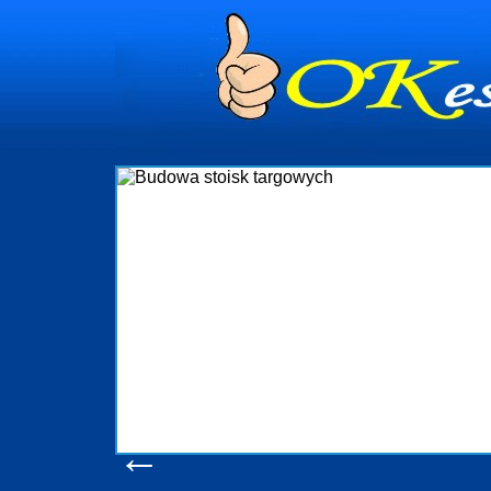
dynia
dministrowanie
ściami Gdynia i
ieżący nadzór nad
iczenia, organizację
ta obejmuje także
uchomościami Gdynia
potrzebny jest
ieruchomości Sopot
nia, Progreen-Adm
w codziennym
dla tych
←