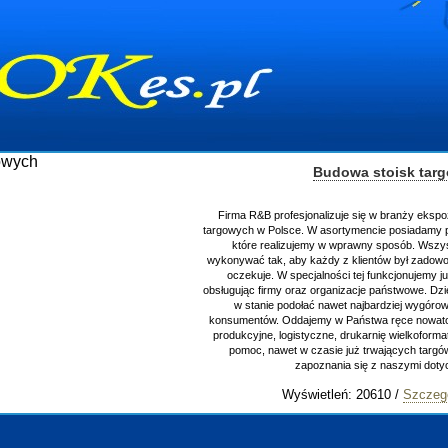
Budowa stoisk tar
Firma R&B profesjonalizuje się w branży ekspo
targowych w Polsce. W asortymencie posiadamy p
które realizujemy w wprawny sposób. Wszys
wykonywać tak, aby każdy z klientów był zadowo
oczekuje. W specjalności tej funkcjonujemy j
obsługując firmy oraz organizacje państwowe. Dzi
w stanie podołać nawet najbardziej wygór
konsumentów. Oddajemy w Państwa ręce nowator
produkcyjne, logistyczne, drukarnię wielkoform
pomoc, nawet w czasie już trwających targ
zapoznania się z naszymi do
Wyświetleń: 20610 /
Szczeg