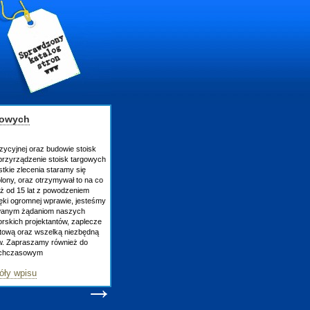
gowych
zycyjnej oraz budowie stoisk
rzyrządzenie stoisk targowych
tkie zlecenia staramy się
lony, oraz otrzymywał to na co
uż od 15 lat z powodzeniem
ęki ogromnej wprawie, jesteśmy
owanym żądaniom naszych
skich projektantów, zaplecze
atową oraz wszelką niezbędną
ów. Zapraszamy również do
tychczasowym
óły wpisu
→