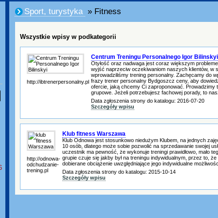
Sport, turystyka
» Fitness
Wszystkie wpisy w podkategorii
Centrum Treningu Personalnego Igor Bilinskyi
Otyłość oraz nadwaga jest coraz większym problem
wyjść naprzeciw oczekiwaniom naszych klientów, w s
wprowadziliśmy trening personalny. Zachęcamy do w
frazy trener personalny Bydgoszcz ceny, aby dowiedz
http://ibtrenerpersonalny.pl
ofercie, jaką chcemy Ci zaproponować. Prowadzimy tr
grupowe. Jeżeli potrzebujesz fachowej porady, to nas
Data zgłoszenia strony do katalogu: 2016-07-20
Szczegóły wpisu
Klub fitness Warszawa
Klub Odnowa jest stosunkowo niedużym Klubem, na jednych zaję
10 osób, dlatego może sobie pozwolić na sprzedawanie swojej us
uczestnik ma pewność, że wykonuje treningi prawidłowo, mało te
grupie czuje się jakby był na treningu indywidualnym, przez to, ż
http://odnowa-
dobierane obciążenie uwzględniające jego indywidualne możliwości
odchudzanie-
6
trening.pl
Data zgłoszenia strony do katalogu: 2015-10-14
Szczegóły wpisu