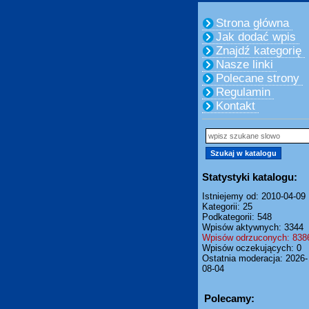
Strona główna
Jak dodać wpis
Znajdź kategorię
Nasze linki
Polecane strony
Regulamin
Kontakt
Statystyki katalogu:
Istniejemy od: 2010-04-09
Kategorii: 25
Podkategorii: 548
Wpisów aktywnych: 3344
Wpisów odrzuconych: 838
Wpisów oczekujących: 0
Ostatnia moderacja: 2026-
08-04
Polecamy: