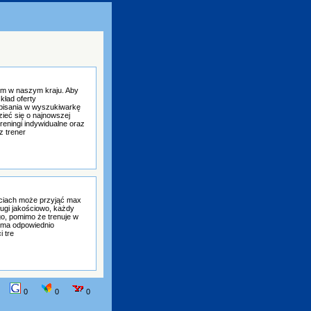
em w naszym kraju. Aby
kład oferty
pisania w wyszukiwarkę
ieć się o najnowszej
eningi indywidualne oraz
z trener
ciach może przyjąć max
ługi jakościowo, każdy
go, pomimo że trenuje w
e ma odpowiednio
 tre
0
0
0