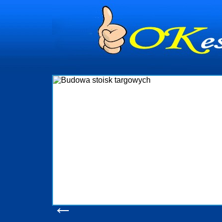
Budowa stoisk targowych
Firma R&B profesjonalizuje się w branży ekspozycyjnej oraz budowie stoisk
targowych w Polsce. W asortymencie posiadamy przyrządzenie stoisk targowych
które realizujemy w wprawny sposób. Wszystkie zlecenia staramy się
wykonywać tak, aby każdy z klientów był zadowolony, oraz otrzymywał to na co
oczekuje. W specjalności tej funkcjonujemy już od 15 lat z powodzeniem
obsługując firmy oraz organizacje państwowe. Dzięki ogromnej wprawie, jesteśmy
w stanie podołać nawet najbardziej wygórowanym żądaniom naszych
konsumentów. Oddajemy w Państwa ręce nowatorskich projektantów, zaplecze
produkcyjne, logistyczne, drukarnię wielkoformatową oraz wszelką niezbędną
pomoc, nawet w czasie już trwających targów. Zapraszamy również do
zapoznania się z naszymi dotychczasowym
Wyświetleń: 20668 /
Szczegóły wpisu
←