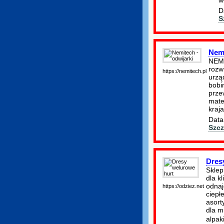
D
S
Nemi
NEMI
rozw
https://nemitech.pl
urząd
bobi
prze
mate
kraja
Data
Szcz
Dres
Sklep
dla k
odnaj
https://odziez.net
ciepł
asort
dla m
alpak