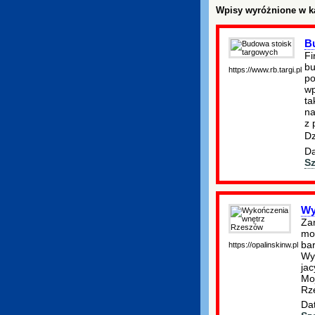
Wpisy wyróżnione w ka
B
Fi
bu
https://www.rb.targi.pl
po
wp
ta
na
z 
D
Da
S
Wy
Zam
moż
ba
https://opalinskinw.pl
Wyk
ja
Mo
Rz
Dat