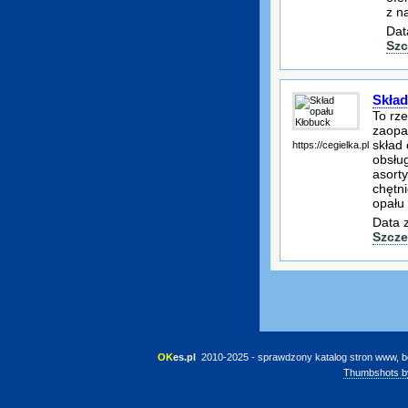
z n
Dat
Szc
Skład
To rz
zaopat
skład
https://cegielka.pl
obsłu
asorty
chętn
opału
Data 
Szcze
OK
es.pl
 2010-2025 - sprawdzony katalog stron www, b
Thumbshots b