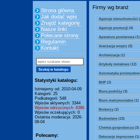
Firmy wg branż
Strona główna
Jak dodać wpis
Agencje nieruchomości
(
Znajdź kategorię
Agencje promocji
(4)
Nasze linki
Polecane strony
Aparatura pomiarowa
(1)
Regulamin
Aranżacja wnętrz
(5)
Kontakt
Archiwizacja
(1)
Artykuły metalowe
(12)
Automatyka przemysłow
Statystyki katalogu:
BHP
(2)
Istniejemy od: 2010-04-09
Biura podróży
(3)
Kategorii: 25
Podkategorii: 548
Biuro matrymonialne
(1)
Wpisów aktywnych: 3344
Wpisów odrzuconych: 8386
Brokerzy
(2)
Wpisów oczekujących: 0
Ostatnia moderacja: 2026-
Budowlane
(23)
08-04
Chemia gospodarcza
(3)
Polecamy:
Dekoracje imprezowe
(1)