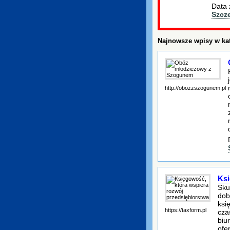
Data 
Szcz
Najnowsze wpisy w kat
http://obozzszogunem.pl
Ksi
Sku
dob
ksi
https://taxform.pl
cza
biu
ofe