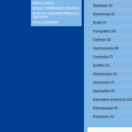
dresy z weluru
Detektyw
(1)
turnusy rehabilitacyjne dla dzieci
producent opakowań foliowych z
Domofony
(1)
nadrukiem
sklep z herbatami
Druki
(7)
Fotografia
(12)
Gaśnice
(2)
Gastronomia
(6)
Geodezja
(7)
Grafika
(1)
Hotelarstwo
(1)
Hurtownie
(7)
Hydraulika
(3)
Kancelarie prawnicze
(12
Klimatyzacja
(5)
Kominiarz
(1)