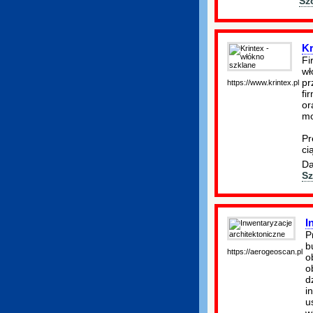
Sz
Kr
Fi
wł
pr
https://www.krintex.pl
fi
or
mo
Pr
ci
Da
Sz
I
P
b
https://aerogeoscan.pl
o
o
d
i
u
w