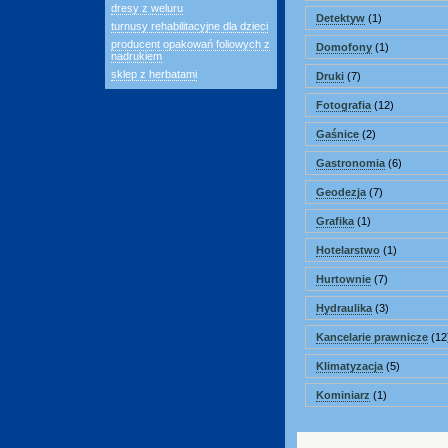
dresy z weluru
Detektyw
(1)
turnusy rehabilitacyjne dla dzieci
producent opakowań foliowych z
Domofony
(1)
nadrukiem
sklep z herbatami
Druki
(7)
Fotografia
(12)
Gaśnice
(2)
Gastronomia
(6)
Geodezja
(7)
Grafika
(1)
Hotelarstwo
(1)
Hurtownie
(7)
Hydraulika
(3)
Kancelarie prawnicze
(12
Klimatyzacja
(5)
Kominiarz
(1)