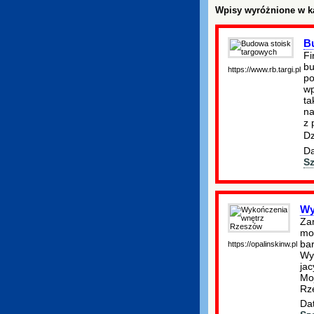
Wpisy wyróżnione w ka
B
Fi
bu
https://www.rb.targi.pl
po
wp
ta
na
z 
D
Da
S
Wy
Zam
moż
ba
https://opalinskinw.pl
Wyk
ja
Mo
Rz
Dat