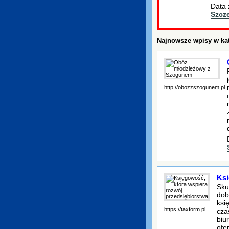
Data 
Szcz
Najnowsze wpisy w kat
http://obozzszogunem.pl
Ksi
Sku
dob
ksi
https://taxform.pl
cza
biu
ofe