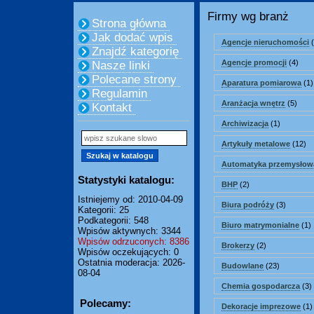
Firmy wg branż
Strona główna
Jak dodać wpis
Agencje nieruchomości
(
Znajdź kategorię
Agencje promocji
(4)
Nasze linki
Polecane strony
Aparatura pomiarowa
(1)
Regulamin
Aranżacja wnętrz
(5)
Kontakt
Archiwizacja
(1)
Artykuły metalowe
(12)
Automatyka przemysłow
Statystyki katalogu:
BHP
(2)
Istniejemy od: 2010-04-09
Biura podróży
(3)
Kategorii: 25
Podkategorii: 548
Biuro matrymonialne
(1)
Wpisów aktywnych: 3344
Wpisów odrzuconych: 8386
Brokerzy
(2)
Wpisów oczekujących: 0
Ostatnia moderacja: 2026-
Budowlane
(23)
08-04
Chemia gospodarcza
(3)
Polecamy:
Dekoracje imprezowe
(1)