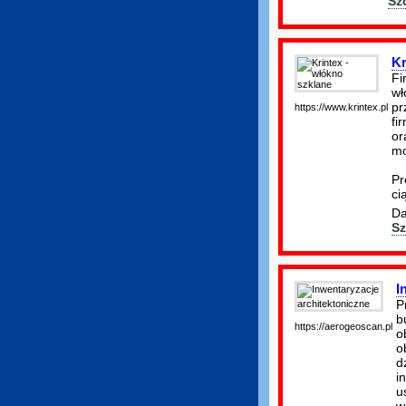
Sz
Kr
Fi
wł
pr
https://www.krintex.pl
fi
or
mo
Pr
ci
Da
Sz
I
P
b
https://aerogeoscan.pl
o
o
d
i
u
w