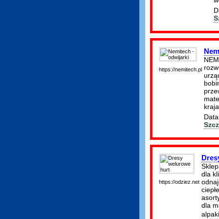
D
S
Nemi
NEMI
rozw
https://nemitech.pl
urząd
bobi
prze
mate
kraja
Data
Szcz
Dres
Sklep
dla k
odnaj
https://odziez.net
ciepł
asort
dla m
alpak