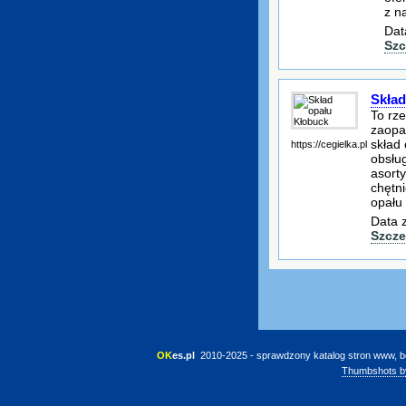
z n
Dat
Szc
Skład
To rz
zaopat
skład
https://cegielka.pl
obsłu
asorty
chętn
opału
Data 
Szcze
OK
es.pl
 2010-2025 - sprawdzony katalog stron www, b
Thumbshots b