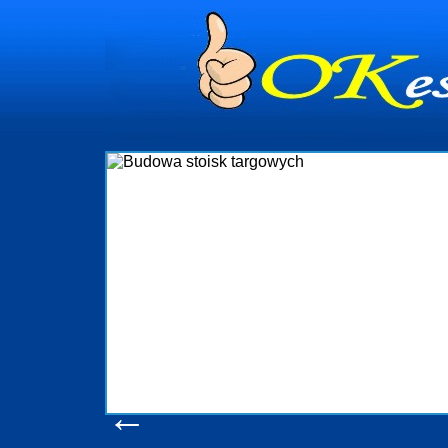
Budowa stoisk targowych
Firma R&B profesjonalizuje się w branży ekspozycyjnej oraz budowie sto
targowych w Polsce. W asortymencie posiadamy przyrządzenie stoisk tar
które realizujemy w wprawny sposób. Wszystkie zlecenia staramy się
wykonywać tak, aby każdy z klientów był zadowolony, oraz otrzymywał to 
oczekuje. W specjalności tej funkcjonujemy już od 15 lat z powodzenie
obsługując firmy oraz organizacje państwowe. Dzięki ogromnej wprawie, je
w stanie podołać nawet najbardziej wygórowanym żądaniom naszych
konsumentów. Oddajemy w Państwa ręce nowatorskich projektantów, zap
produkcyjne, logistyczne, drukarnię wielkoformatową oraz wszelką niezb
pomoc, nawet w czasie już trwających targów. Zapraszamy również d
zapoznania się z naszymi dotychczasowym
Wyświetleń: 20536 /
Szczegóły wpisu
←