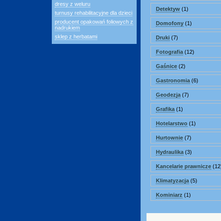
dresy z weluru
Detektyw
(1)
turnusy rehabilitacyjne dla dzieci
producent opakowań foliowych z
Domofony
(1)
nadrukiem
sklep z herbatami
Druki
(7)
Fotografia
(12)
Gaśnice
(2)
Gastronomia
(6)
Geodezja
(7)
Grafika
(1)
Hotelarstwo
(1)
Hurtownie
(7)
Hydraulika
(3)
Kancelarie prawnicze
(12
Klimatyzacja
(5)
Kominiarz
(1)