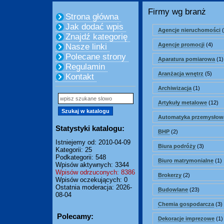
Firmy wg branż
Strona główna
Jak dodać wpis
Agencje nieruchomości
(
Znajdź kategorię
Agencje promocji
(4)
Nasze linki
Polecane strony
Aparatura pomiarowa
(1)
Regulamin
Aranżacja wnętrz
(5)
Kontakt
Archiwizacja
(1)
Artykuły metalowe
(12)
Automatyka przemysłow
Statystyki katalogu:
BHP
(2)
Istniejemy od: 2010-04-09
Biura podróży
(3)
Kategorii: 25
Podkategorii: 548
Biuro matrymonialne
(1)
Wpisów aktywnych: 3344
Wpisów odrzuconych: 8386
Brokerzy
(2)
Wpisów oczekujących: 0
Ostatnia moderacja: 2026-
Budowlane
(23)
08-04
Chemia gospodarcza
(3)
Polecamy:
Dekoracje imprezowe
(1)