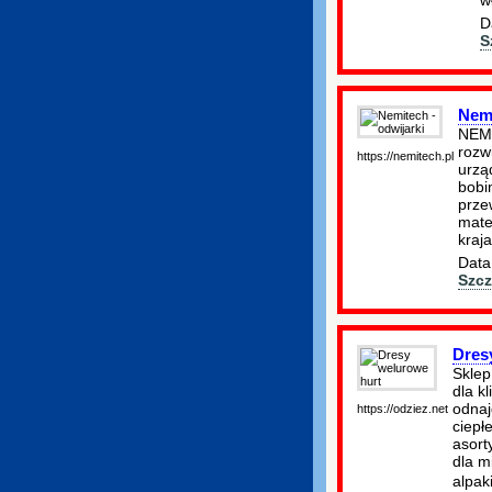
D
S
Nemi
NEMI
rozw
https://nemitech.pl
urząd
bobi
prze
mate
kraja
Data
Szcz
Dres
Sklep
dla k
odnaj
https://odziez.net
ciepł
asort
dla m
alpak