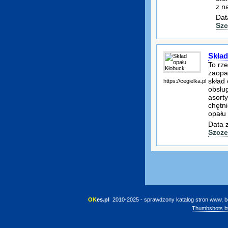
z n
Dat
Szc
Skład
To rz
zaopat
skład
https://cegielka.pl
obsłu
asorty
chętn
opału
Data 
Szcze
OK
es.pl
 2010-2025 - sprawdzony katalog stron www, b
Thumbshots b