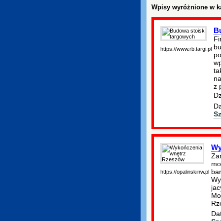
Wpisy wyróżnione w ka
B
Fi
bu
https://www.rb.targi.pl
po
wp
ta
na
z 
D
Da
S
Wy
Zam
moż
ba
https://opalinskinw.pl
Wyk
ja
Mo
Rz
Dat