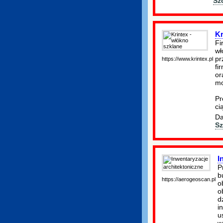
Sz
Kr
Fi
wł
pr
https://www.krintex.pl
fi
or
mo
Pr
ci
Da
Sz
I
P
b
https://aerogeoscan.pl
o
o
d
i
u
w