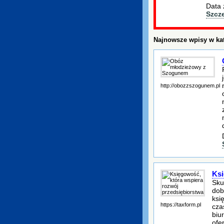
Data 
Szcz
Najnowsze wpisy w kat
http://obozzszogunem.pl
Ksi
Sku
dob
ksi
https://taxform.pl
cza
biu
ofe