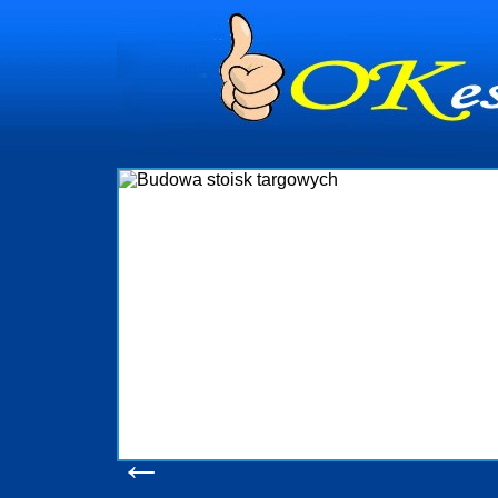
Budowa stoisk targowych
B profesjonalizuje się w branży ekspozycyjnej oraz budowie stoisk
w Polsce. W asortymencie posiadamy przyrządzenie stoisk targowych
 realizujemy w wprawny sposób. Wszystkie zlecenia staramy się
tak, aby każdy z klientów był zadowolony, oraz otrzymywał to na co
je. W specjalności tej funkcjonujemy już od 15 lat z powodzeniem
firmy oraz organizacje państwowe. Dzięki ogromnej wprawie, jesteśmy
nie podołać nawet najbardziej wygórowanym żądaniom naszych
ów. Oddajemy w Państwa ręce nowatorskich projektantów, zaplecze
ne, logistyczne, drukarnię wielkoformatową oraz wszelką niezbędną
 nawet w czasie już trwających targów. Zapraszamy również do
zapoznania się z naszymi dotychczasowym
Wyświetleń: 20590 /
Szczegóły wpisu
←