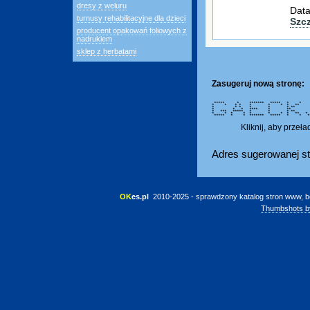
dresy z weluru
Data
turnusy rehabilitacyjne dla dzieci
Szc
producent opakowań foliowych z
nadrukiem
sklep z herbatami
Zasugeruj nową stronę:
***** * ******* ***** * * *
* * * * * * * * *
* * * * * * **
* * * **** * ** *
* *** ***** * * *
* * * * * * * * *
***** * * ******* ***** * * 
Kliknij, aby przeł
Adres sugerowanej st
OK
es.pl
 2010-2025 - sprawdzony katalog stron www, b
Thumbshots b