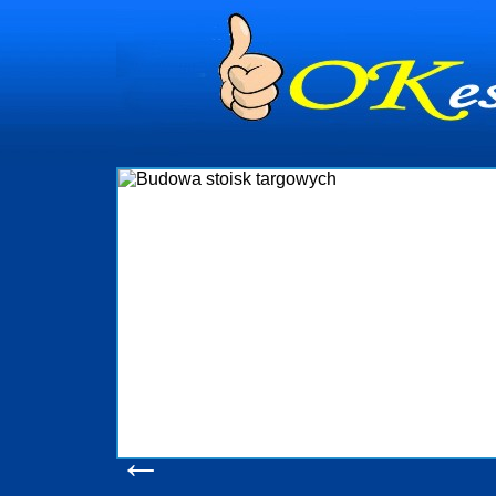
dynia
dministrowanie
ściami Gdynia i
ieżący nadzór nad
iczenia, organizację
ta obejmuje także
uchomościami Gdynia
potrzebny jest
ieruchomości Sopot
nia, Progreen-Adm
w codziennym
dla tych
←