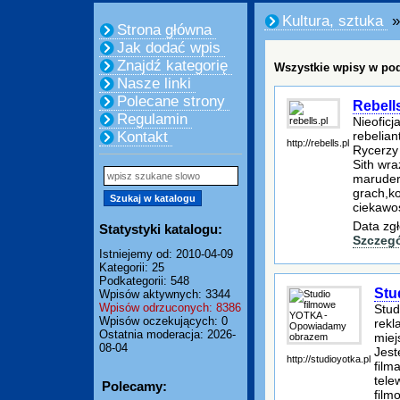
Kultura, sztuka
»
Strona główna
Jak dodać wpis
Znajdź kategorię
Wszystkie wpisy w pod
Nasze linki
Polecane strony
Rebells
Regulamin
Nieoficj
rebelia
Kontakt
http://rebells.pl
Rycerzy 
Sith wr
maruder
grach,k
ciekawo
Data zgł
Statystyki katalogu:
Szczeg
Istniejemy od: 2010-04-09
Kategorii: 25
Podkategorii: 548
Stu
Wpisów aktywnych: 3344
Wpisów odrzuconych: 8386
Stud
Wpisów oczekujących: 0
rekl
Ostatnia moderacja: 2026-
miej
08-04
Jest
http://studioyotka.pl
film
tele
Polecamy:
film