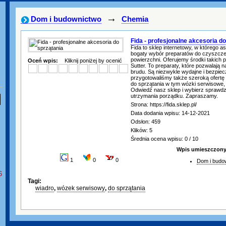
→
Dom i budownictwo
Chemia
Fida - profesjonalne akcesoria do
Fida to sklep internetowy, w którego a
bogaty wybór preparatów do czyszczeni
powierzchni. Oferujemy środki takich p
Oceń wpis:
Kliknij poniżej by ocenić
Sutter. To preparaty, które pozwalają
brudu. Są niezwykle wydajne i bezpie
przygotowaliśmy także szeroką ofert
do sprzątania w tym wózki serwisowe, p
Odwiedź nasz sklep i wybierz sprawd
utrzymania porządku. Zapraszamy.
Strona: https://fida.sklep.pl/
Data dodania wpisu: 14-12-2021
Odsłon: 459
Klików: 5
Średnia ocena wpisu: 0 / 10
Wpis umieszczony 
1
0
0
Dom i budo
6
Tagi:
wiadro
,
wózek serwisowy
,
do sprzątania