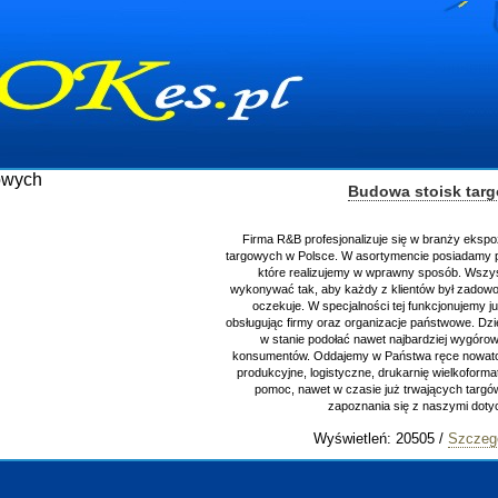
Budowa stoisk tar
Firma R&B profesjonalizuje się w branży ekspo
targowych w Polsce. W asortymencie posiadamy p
które realizujemy w wprawny sposób. Wszys
wykonywać tak, aby każdy z klientów był zadowo
oczekuje. W specjalności tej funkcjonujemy j
obsługując firmy oraz organizacje państwowe. Dzi
w stanie podołać nawet najbardziej wygór
konsumentów. Oddajemy w Państwa ręce nowator
produkcyjne, logistyczne, drukarnię wielkoform
pomoc, nawet w czasie już trwających targ
zapoznania się z naszymi do
Wyświetleń: 20505 /
Szczeg