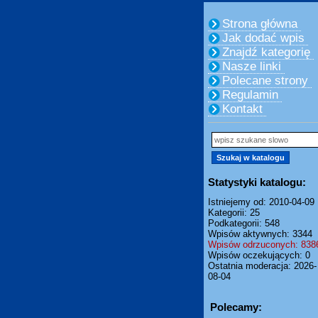
Strona główna
Jak dodać wpis
Znajdź kategorię
Nasze linki
Polecane strony
Regulamin
Kontakt
Statystyki katalogu:
Istniejemy od: 2010-04-09
Kategorii: 25
Podkategorii: 548
Wpisów aktywnych: 3344
Wpisów odrzuconych: 838
Wpisów oczekujących: 0
Ostatnia moderacja: 2026-
08-04
Polecamy: