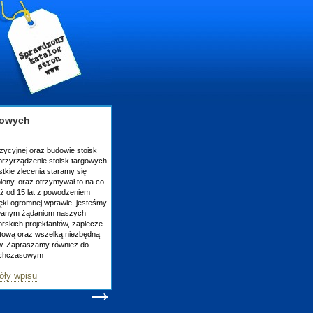
gowych
zycyjnej oraz budowie stoisk
rzyrządzenie stoisk targowych
tkie zlecenia staramy się
lony, oraz otrzymywał to na co
uż od 15 lat z powodzeniem
ęki ogromnej wprawie, jesteśmy
owanym żądaniom naszych
skich projektantów, zaplecze
atową oraz wszelką niezbędną
ów. Zapraszamy również do
tychczasowym
óły wpisu
→