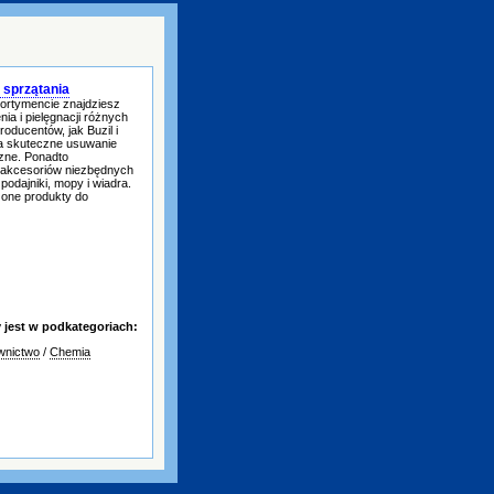
 sprzątania
sortymencie znajdziesz
a i pielęgnacji różnych
roducentów, jak Buzil i
 na skuteczne usuwanie
czne. Ponadto
ę akcesoriów niezbędnych
odajniki, mopy i wiadra.
zone produkty do
jest w podkategoriach:
wnictwo
/
Chemia