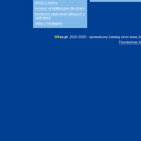
dresy z weluru
turnusy rehabilitacyjne dla dzieci
producent opakowań foliowych z
nadrukiem
sklep z herbatami
OK
es.pl
 2010-2025 - sprawdzony katalog stron www, b
Thumbshots b