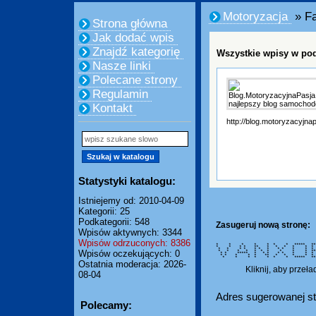
Motoryzacja
» Fa
Strona główna
Jak dodać wpis
Znajdź kategorię
Wszystkie wpisy w pod
Nasze linki
Polecane strony
Regulamin
Kontakt
http://blog.motoryzacyjnap
Statystyki katalogu:
Istniejemy od: 2010-04-09
Kategorii: 25
Podkategorii: 548
Zasugeruj nową stronę:
Wpisów aktywnych: 3344
Wpisów odrzuconych: 8386
* * * * * * * ***** ******
* * * * ** * * * * 
* * * * * * * * * * 
Wpisów oczekujących: 0
* * * * * * * * * * ***
* * ***** * * * * * *
* * * * * ** * * *
* * * * * * * ***** ***
Ostatnia moderacja: 2026-
Kliknij, aby przeł
08-04
Adres sugerowanej st
Polecamy: