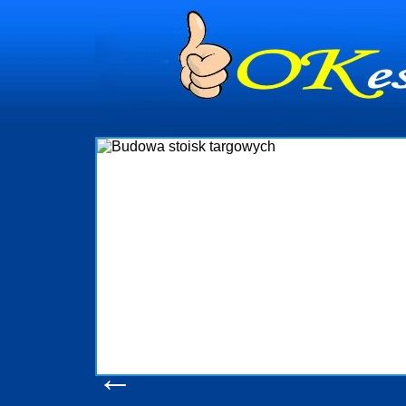
dynia
dministrowanie
ściami Gdynia i
ieżący nadzór nad
iczenia, organizację
ta obejmuje także
uchomościami Gdynia
potrzebny jest
ieruchomości Sopot
nia, Progreen-Adm
w codziennym
dla tych
←