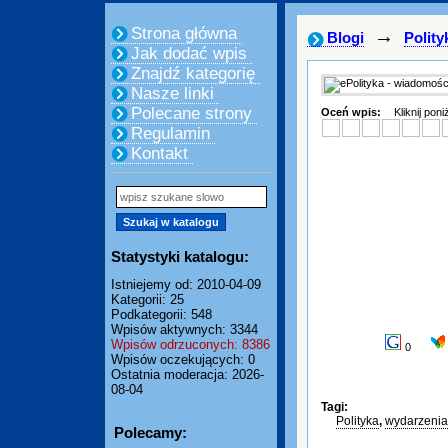
Strona główna
→
Blogi
Polity
Jak dodać wpis
Znajdź kategorię
Nasze linki
Polecane strony
Oceń wpis:
Kliknij pon
Regulamin
Kontakt
Statystyki katalogu:
Istniejemy od: 2010-04-09
Kategorii: 25
Podkategorii: 548
Wpisów aktywnych: 3344
Wpisów odrzuconych: 8386
0
Wpisów oczekujących: 0
Ostatnia moderacja: 2026-
08-04
Tagi:
Polityka
,
wydarzenia
Polecamy: