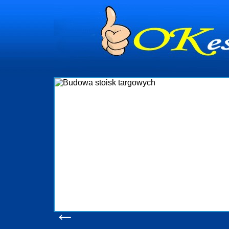
dynia
dministrowanie
ściami Gdynia i
ieżący nadzór nad
iczenia, organizację
ta obejmuje także
uchomościami Gdynia
potrzebny jest
ieruchomości Sopot
nia, Progreen-Adm
w codziennym
dla tych
←