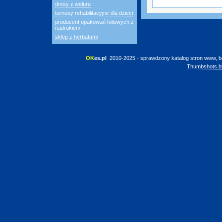
dresy z weluru
turnusy rehabilitacyjne dla dzieci
producent opakowań foliowych z
nadrukiem
sklep z herbatami
OK
es.pl
 2010-2025 - sprawdzony katalog stron www, b
Thumbshots b