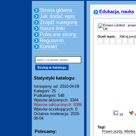
Strona główna
Edukacja, nauka
Jak dodać wpis
Znajdź kategorię
Nasze linki
Polecane strony
Oceń wpis:
Kliknij pon
Regulamin
Kontakt
Statystyki katalogu:
Istniejemy od: 2010-04-09
Kategorii: 25
Podkategorii: 548
Wpisów aktywnych: 3344
Wpisów odrzuconych: 8386
Wpisów oczekujących: 0
Ostatnia moderacja: 2026-
19
08-04
Tagi:
Polecamy:
Prawo jazdy
,
Wielka