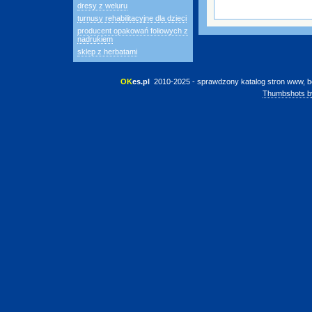
dresy z weluru
turnusy rehabilitacyjne dla dzieci
producent opakowań foliowych z
nadrukiem
sklep z herbatami
OK
es.pl
 2010-2025 - sprawdzony katalog stron www, b
Thumbshots b