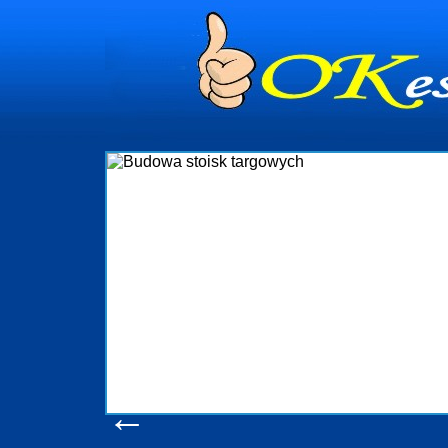
dynia
dministrowanie
ściami Gdynia i
ieżący nadzór nad
iczenia, organizację
ta obejmuje także
uchomościami Gdynia
potrzebny jest
ieruchomości Sopot
nia, Progreen-Adm
w codziennym
dla tych
←