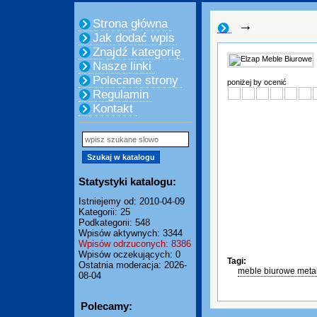
Strona główna
→
Jak dodać wpis
Znajdź kategorię
Nasze linki
Polecane strony
poniżej by ocenić
Regulamin
Kontakt
Statystyki katalogu:
Istniejemy od: 2010-04-09
Kategorii: 25
Podkategorii: 548
Wpisów aktywnych: 3344
Wpisów odrzuconych: 8386
Wpisów oczekujących: 0
Tagi:
Ostatnia moderacja: 2026-
meble biurowe metal
08-04
Polecamy: