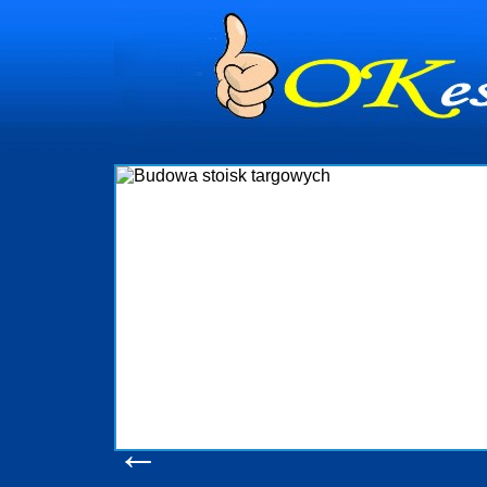
dynia
dministrowanie
ściami Gdynia i
ieżący nadzór nad
iczenia, organizację
ta obejmuje także
uchomościami Gdynia
potrzebny jest
ieruchomości Sopot
nia, Progreen-Adm
w codziennym
dla tych
←