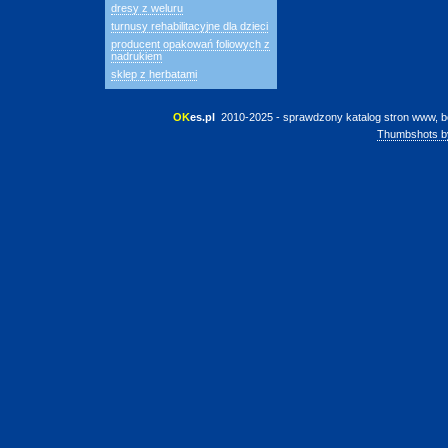
dresy z weluru
turnusy rehabilitacyjne dla dzieci
producent opakowań foliowych z
nadrukiem
sklep z herbatami
OK
es.pl
 2010-2025 - sprawdzony katalog stron www, b
Thumbshots b