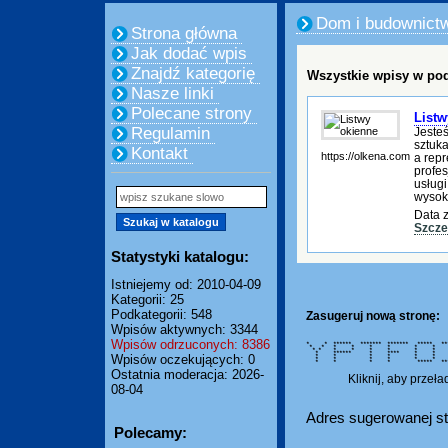
Dom i budownict
Strona główna
Jak dodać wpis
Znajdź kategorię
Wszystkie wpisy w pod
Nasze linki
Polecane strony
Listw
Regulamin
Jeste
sztuka
Kontakt
https://olkena.com
a repr
profes
usług
wysoki
Data z
Szcze
Statystyki katalogu:
Istniejemy od: 2010-04-09
Kategorii: 25
Podkategorii: 548
Zasugeruj nową stronę:
Wpisów aktywnych: 3344
Wpisów odrzuconych: 8386
* * ****** ******* ******* ***** *
* * * * * * * *
* * * * * * * *
* ****** * **** * * *
Wpisów oczekujących: 0
* * * * * * * *
* * * * * * *
* * * * ***** *******
Ostatnia moderacja: 2026-
Kliknij, aby przeł
08-04
Adres sugerowanej st
Polecamy: