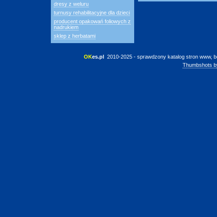
dresy z weluru
turnusy rehabilitacyjne dla dzieci
producent opakowań foliowych z
nadrukiem
sklep z herbatami
OK
es.pl
 2010-2025 - sprawdzony katalog stron www, b
Thumbshots b