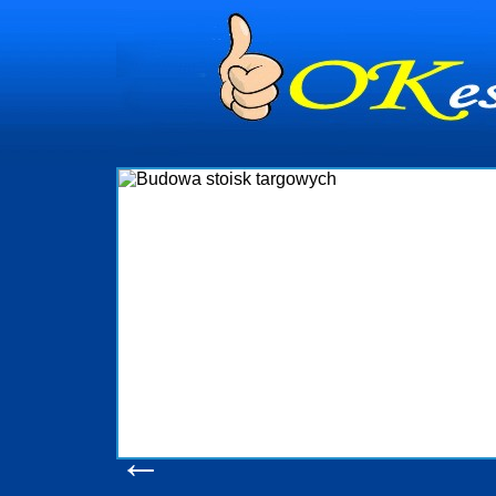
dynia
dministrowanie
ściami Gdynia i
ieżący nadzór nad
iczenia, organizację
ta obejmuje także
uchomościami Gdynia
potrzebny jest
ieruchomości Sopot
nia, Progreen-Adm
w codziennym
dla tych
←