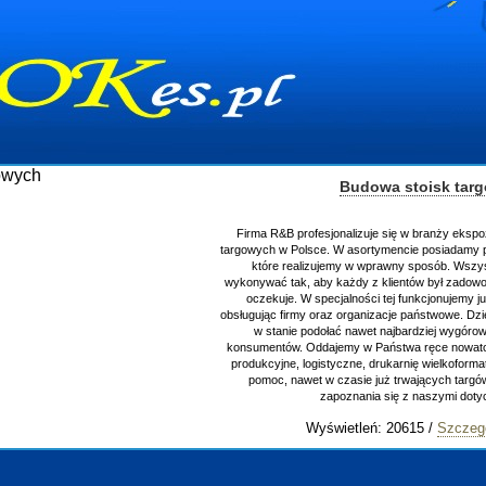
Budowa stoisk tar
Firma R&B profesjonalizuje się w branży ekspo
targowych w Polsce. W asortymencie posiadamy p
które realizujemy w wprawny sposób. Wszys
wykonywać tak, aby każdy z klientów był zadowo
oczekuje. W specjalności tej funkcjonujemy j
obsługując firmy oraz organizacje państwowe. Dzi
w stanie podołać nawet najbardziej wygór
konsumentów. Oddajemy w Państwa ręce nowator
produkcyjne, logistyczne, drukarnię wielkoform
pomoc, nawet w czasie już trwających targ
zapoznania się z naszymi do
Wyświetleń: 20615 /
Szczeg