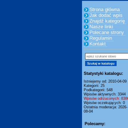
Strona główna
Jak dodać wpis
Znajdź kategorię
Nasze linki
Polecane strony
Regulamin
Kontakt
Statystyki katalogu:
Istniejemy od: 2010-04-09
Kategorii: 25
Podkategorii: 548
Wpisów aktywnych: 3344
Wpisów odrzuconych: 838
Wpisów oczekujących: 0
Ostatnia moderacja: 2026-
08-04
Polecamy: