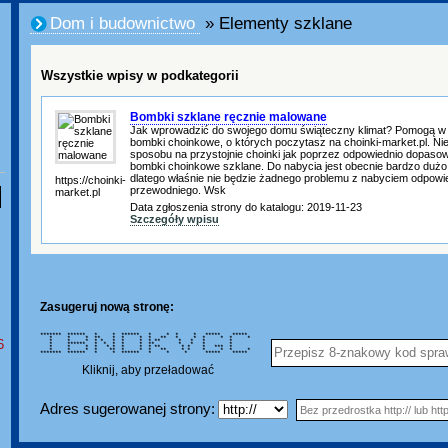
Dom i budownictwo
» Elementy szklane
Wszystkie wpisy w podkategorii
Bombki szklane ręcznie malowane
Jak wprowadzić do swojego domu świąteczny klimat? Pomogą w 
bombki choinkowe, o których poczytasz na choinki-market.pl. N
sposobu na przystojnie choinki jak poprzez odpowiednio dopaso
bombki choinkowe szklane. Do nabycia jest obecnie bardzo dużo
dlatego właśnie nie będzie żadnego problemu z nabyciem odpow
https://choinki-
przewodniego. Wsk
market.pl
Data zgłoszenia strony do katalogu: 2019-11-23
Szczegóły wpisu
Zasugeruj nową stronę:
******* ****** * * ****** * * * * ***** *****
* * * ** * * * * ** * * * * * *
6
* * * * * * * * * ** * * * *
* ****** * * * * * ** * * * *
* * * * * * * * * ** * * * *** *
* * * * ** * * * ** * * * * * *
******* ****** * * ****** * * * ***** *****
Kliknij, aby przeładować
Adres sugerowanej strony: