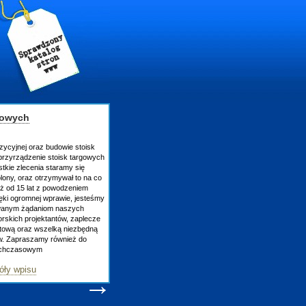
gowych
zycyjnej oraz budowie stoisk
rzyrządzenie stoisk targowych
tkie zlecenia staramy się
lony, oraz otrzymywał to na co
uż od 15 lat z powodzeniem
ęki ogromnej wprawie, jesteśmy
owanym żądaniom naszych
skich projektantów, zaplecze
atową oraz wszelką niezbędną
ów. Zapraszamy również do
tychczasowym
óły wpisu
→