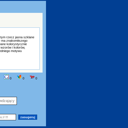
tym rzecz jasna szklane
ie ma znakomitszego
wane kolorystycznie
 wzorów i kolorów,
iedniego motywu
0
0
0