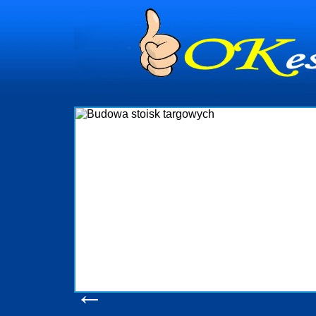
dynia
dministrowanie
ściami Gdynia i
ieżący nadzór nad
iczenia, organizację
ta obejmuje także
uchomościami Gdynia
potrzebny jest
ieruchomości Sopot
nia, Progreen-Adm
w codziennym
dla tych
←