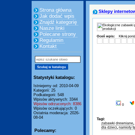
Strona główna
Sklepy interneto
Jak dodać wpis
Znajdź kategorię
Nasze linki
Polecane strony
Oceń wpis:
Kliknij pon
Regulamin
Kontakt
Statystyki katalogu:
Istniejemy od: 2010-04-09
Kategorii: 25
Podkategorii: 548
Wpisów aktywnych: 3344
Wpisów odrzuconych: 8386
0
Wpisów oczekujących: 0
Ostatnia moderacja: 2026-
08-04
Tagi:
zabawki drewniane
,
dla dzieci
,
namioty ti
Polecamy: