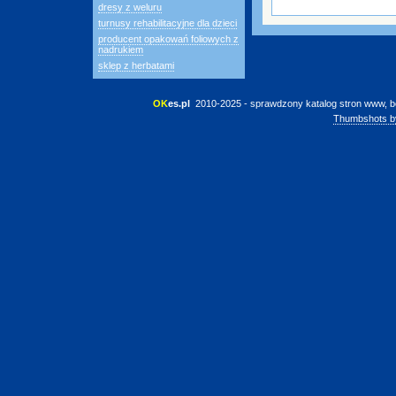
dresy z weluru
turnusy rehabilitacyjne dla dzieci
producent opakowań foliowych z
nadrukiem
sklep z herbatami
OK
es.pl
 2010-2025 - sprawdzony katalog stron www, b
Thumbshots b