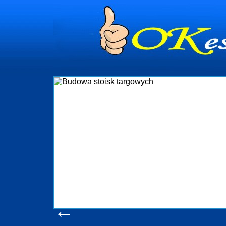
dynia
dministrowanie
ściami Gdynia i
ieżący nadzór nad
iczenia, organizację
ta obejmuje także
uchomościami Gdynia
potrzebny jest
ieruchomości Sopot
nia, Progreen-Adm
w codziennym
dla tych
←