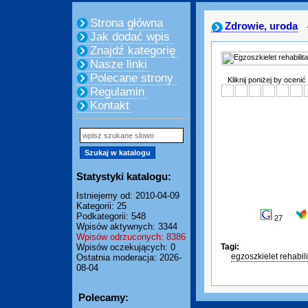
Strona główna
Zdrowie, uroda
Jak dodać wpis
Znajdź kategorię
Nasze linki
Polecane strony
Kliknij poniżej by ocenić
Regulamin
Kontakt
Statystyki katalogu:
Istniejemy od: 2010-04-09
Kategorii: 25
Podkategorii: 548
27
Wpisów aktywnych: 3344
Wpisów odrzuconych: 8386
Wpisów oczekujących: 0
Tagi:
egzoszkielet rehabili
Ostatnia moderacja: 2026-
08-04
Polecamy: