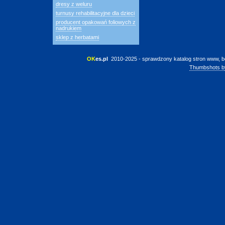
dresy z weluru
turnusy rehabilitacyjne dla dzieci
producent opakowań foliowych z
nadrukiem
sklep z herbatami
OK
es.pl
 2010-2025 - sprawdzony katalog stron www, b
Thumbshots b