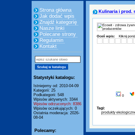
Strona główna
Kulinaria i prod
Jak dodać wpis
Znajdź kategorię
Nasze linki
Polecane strony
Oceń wpis:
Kliknij pon
Regulamin
Kontakt
Statystyki katalogu:
Istniejemy od: 2010-04-09
Kategorii: 25
Podkategorii: 548
0
Wpisów aktywnych: 3344
Wpisów odrzuconych: 8386
Wpisów oczekujących: 0
Tagi:
produkty ekologiczn
Ostatnia moderacja: 2026-
08-04
Polecamy: