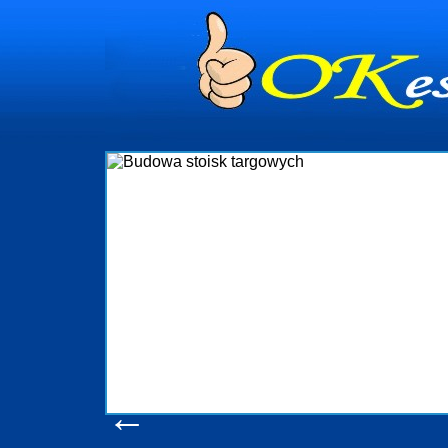
dynia
dministrowanie
ściami Gdynia i
ieżący nadzór nad
iczenia, organizację
ta obejmuje także
uchomościami Gdynia
potrzebny jest
ieruchomości Sopot
nia, Progreen-Adm
w codziennym
dla tych
←