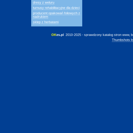
dresy z weluru
turnusy rehabilitacyjne dla dzieci
producent opakowań foliowych z
nadrukiem
sklep z herbatami
OK
es.pl
 2010-2025 - sprawdzony katalog stron www, b
Thumbshots b