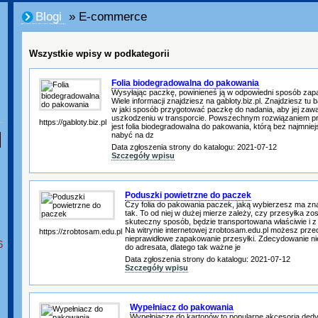
Blogi
» E-commerce
Wszystkie wpisy w podkategorii
Folia biodegradowalna do pakowania
Wysyłając paczkę, powinieneś ją w odpowiedni sposób zap
Wiele informacji znajdziesz na gabloty.biz.pl. Znajdziesz t
w jaki sposób przygotować paczkę do nadania, aby jej zawar
uszkodzeniu w transporcie. Powszechnym rozwiązaniem p
https://gabloty.biz.pl
jest folia biodegradowalna do pakowania, którą bez najmn
nabyć na dz
Data zgłoszenia strony do katalogu: 2021-07-12
Szczegóły wpisu
Poduszki powietrzne do paczek
Czy folia do pakowania paczek, jaką wybierzesz ma zna
tak. To od niej w dużej mierze zależy, czy przesyłka z
skuteczny sposób, będzie transportowana właściwie i z
Na witrynie internetowej zrobtosam.edu.pl możesz prze
https://zrobtosam.edu.pl
nieprawidłowe zapakowanie przesyłki. Zdecydowanie nie
6
do adresata, dlatego tak ważne je
Data zgłoszenia strony do katalogu: 2021-07-12
Szczegóły wpisu
Wypełniacz do pakowania
Wypełniacze do kartonów to popularne akcesoria de