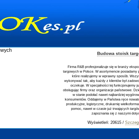
Budowa stoisk tar
Firma R&B profesjonalizuje się w branży ekspo
targowych w Polsce. W asortymencie posiadamy p
które realizujemy w wprawny sposób. Wszys
wykonywać tak, aby każdy z klientów był zadowo
oczekuje. W specjalności tej funkcjonujemy j
obsługując firmy oraz organizacje państwowe. Dzi
w stanie podołać nawet najbardziej wygór
konsumentów. Oddajemy w Państwa ręce nowator
produkcyjne, logistyczne, drukarnię wielkoform
pomoc, nawet w czasie już trwających targ
zapoznania się z naszymi do
Wyświetleń: 20615 /
Szczeg