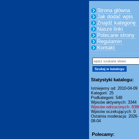
Strona główna
Jak dodać wpis
Znajdź kategorię
Nasze linki
Polecane strony
Regulamin
Kontakt
Statystyki katalogu:
Istniejemy od: 2010-04-09
Kategorii: 25
Podkategorii: 548
Wpisów aktywnych: 3344
Wpisów odrzuconych: 838
Wpisów oczekujących: 0
Ostatnia moderacja: 2026-
08-04
Polecamy: