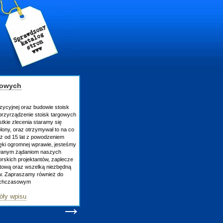
gowych
zycyjnej oraz budowie stoisk
rzyrządzenie stoisk targowych
tkie zlecenia staramy się
lony, oraz otrzymywał to na co
uż od 15 lat z powodzeniem
ęki ogromnej wprawie, jesteśmy
owanym żądaniom naszych
skich projektantów, zaplecze
atową oraz wszelką niezbędną
ów. Zapraszamy również do
tychczasowym
óły wpisu
→