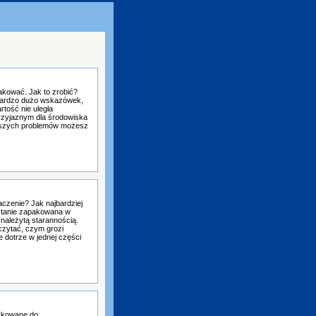
akować. Jak to zrobić?
u bardzo dużo wskazówek,
tość nie uległa
rzyjaznym dla środowiska
iejszych problemów możesz
czenie? Jak najbardziej
ostanie zapakowana w
 należytą starannością.
czytać, czym grozi
 dotrze w jednej części
dykowane do