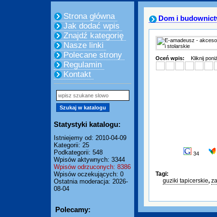
Strona główna
Dom i budownic
Jak dodać wpis
Znajdź kategorię
Nasze linki
Polecane strony
Oceń wpis:
Kliknij pon
Regulamin
Kontakt
Statystyki katalogu:
Istniejemy od: 2010-04-09
Kategorii: 25
Podkategorii: 548
34
Wpisów aktywnych: 3344
Wpisów odrzuconych: 8386
Wpisów oczekujących: 0
Tagi:
guziki tapicerskie
,
z
Ostatnia moderacja: 2026-
08-04
Polecamy: