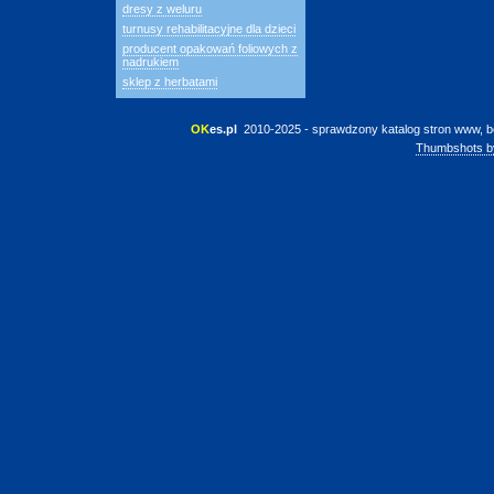
dresy z weluru
turnusy rehabilitacyjne dla dzieci
producent opakowań foliowych z
nadrukiem
sklep z herbatami
OK
es.pl
 2010-2025 - sprawdzony katalog stron www, b
Thumbshots b