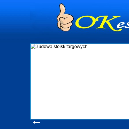
dynia
dministrowanie
ściami Gdynia i
ieżący nadzór nad
iczenia, organizację
ta obejmuje także
uchomościami Gdynia
potrzebny jest
ieruchomości Sopot
nia, Progreen-Adm
w codziennym
dla tych
←