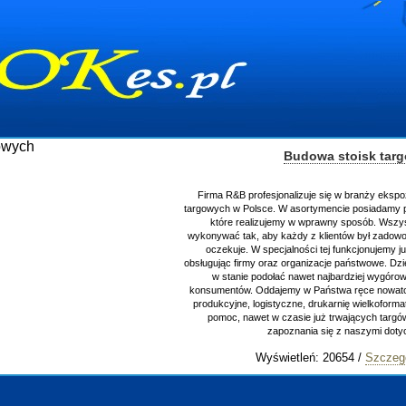
Budowa stoisk tar
Firma R&B profesjonalizuje się w branży ekspo
targowych w Polsce. W asortymencie posiadamy p
które realizujemy w wprawny sposób. Wszys
wykonywać tak, aby każdy z klientów był zadowo
oczekuje. W specjalności tej funkcjonujemy j
obsługując firmy oraz organizacje państwowe. Dzi
w stanie podołać nawet najbardziej wygór
konsumentów. Oddajemy w Państwa ręce nowator
produkcyjne, logistyczne, drukarnię wielkoform
pomoc, nawet w czasie już trwających targ
zapoznania się z naszymi do
Wyświetleń: 20654 /
Szczeg