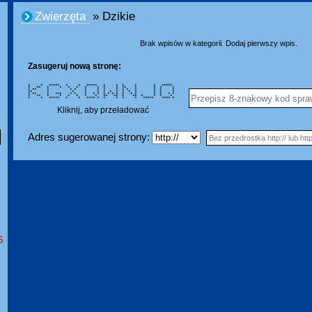
Zwierzęta
» Dzikie
Brak wpisów w kategorii. Dodaj pierwszy wpis.
Zasugeruj nową stronę:
* * ***** * * ***** * * * * * *****
* ** * * * * * * * * ** * * * *
* ** * * * * * * * * * * * * *
** * * * * * * * * * * * * *
* ** * *** * * * * * * * * * * * * * * * *
* ** * * * * * * ** ** * ** * * * *
* * ***** * * **** * * * * * ***** **** *
Kliknij, aby przeładować
Adres sugerowanej strony:
6