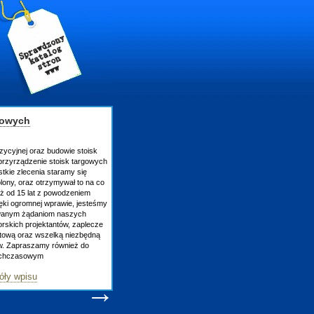
gowych
zycyjnej oraz budowie stoisk
rzyrządzenie stoisk targowych
tkie zlecenia staramy się
lony, oraz otrzymywał to na co
uż od 15 lat z powodzeniem
ęki ogromnej wprawie, jesteśmy
owanym żądaniom naszych
skich projektantów, zaplecze
atową oraz wszelką niezbędną
ów. Zapraszamy również do
tychczasowym
óły wpisu
→