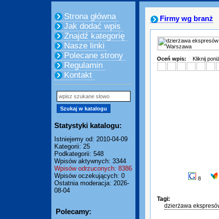
Strona główna
Firmy wg branż
Jak dodać wpis
Znajdź kategorię
Nasze linki
Polecane strony
Oceń wpis:
Kliknij pon
Regulamin
Kontakt
Statystyki katalogu:
Istniejemy od: 2010-04-09
Kategorii: 25
Podkategorii: 548
Wpisów aktywnych: 3344
Wpisów odrzuconych: 8386
Wpisów oczekujących: 0
8
Ostatnia moderacja: 2026-
08-04
Tagi:
dzierżawa ekspres
Polecamy: