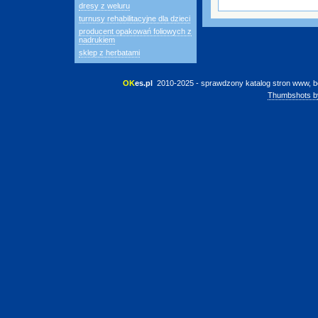
dresy z weluru
turnusy rehabilitacyjne dla dzieci
producent opakowań foliowych z
nadrukiem
sklep z herbatami
OK
es.pl
 2010-2025 - sprawdzony katalog stron www, b
Thumbshots b