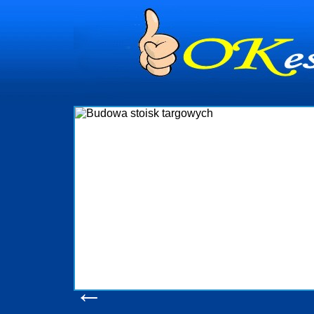
dynia
dministrowanie
ściami Gdynia i
ieżący nadzór nad
iczenia, organizację
ta obejmuje także
uchomościami Gdynia
potrzebny jest
ieruchomości Sopot
nia, Progreen-Adm
w codziennym
dla tych
←