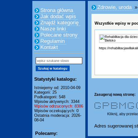
Zdrowie, uroda
»
Strona główna
Jak dodać wpis
Znajdź kategorię
Wszystkie wpisy w pod
Nasze linki
Polecane strony
Regulamin
Kontakt
https://rehabilitacjawillakal
Statystyki katalogu:
Istniejemy od: 2010-04-09
Kategorii: 25
Zasugeruj nową stronę:
Podkategorii: 548
Wpisów aktywnych: 3344
***** ****** ****** * * *****
* * * * * * ** ** * * *
Wpisów odrzuconych: 8386
* * * * * * * * * * 
* ****** ****** * * *
* *** * * * * * * ***
* * * * * * * * * *
***** * ****** * * ***** *
Wpisów oczekujących: 0
Kliknij, aby przeł
Ostatnia moderacja: 2026-
08-04
Adres sugerowanej st
Polecamy: