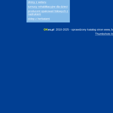
dresy z weluru
turnusy rehabilitacyjne dla dzieci
producent opakowań foliowych z
nadrukiem
sklep z herbatami
OK
es.pl
 2010-2025 - sprawdzony katalog stron www, b
Thumbshots b