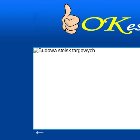
dynia
dministrowanie
ściami Gdynia i
ieżący nadzór nad
iczenia, organizację
ta obejmuje także
uchomościami Gdynia
potrzebny jest
ieruchomości Sopot
nia, Progreen-Adm
w codziennym
dla tych
←