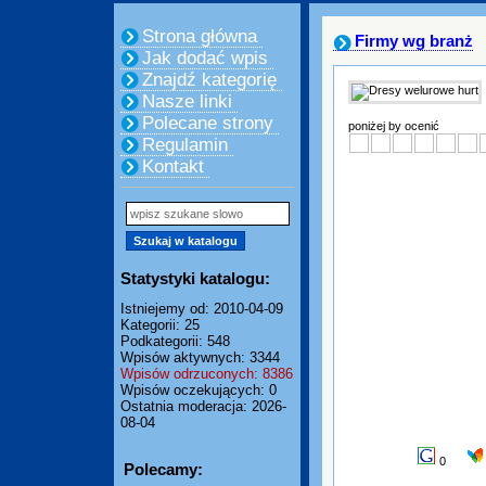
Strona główna
Firmy wg branż
Jak dodać wpis
Znajdź kategorię
Nasze linki
Polecane strony
poniżej by ocenić
Regulamin
Kontakt
Statystyki katalogu:
Istniejemy od: 2010-04-09
Kategorii: 25
Podkategorii: 548
Wpisów aktywnych: 3344
Wpisów odrzuconych: 8386
Wpisów oczekujących: 0
Ostatnia moderacja: 2026-
08-04
0
Polecamy: