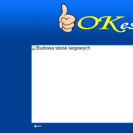
dynia
dministrowanie
ściami Gdynia i
ieżący nadzór nad
iczenia, organizację
ta obejmuje także
uchomościami Gdynia
potrzebny jest
ieruchomości Sopot
nia, Progreen-Adm
w codziennym
dla tych
←