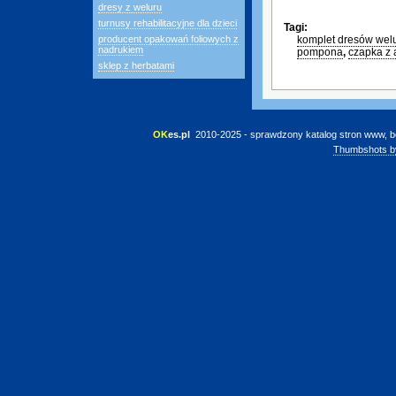
dresy z weluru
turnusy rehabilitacyjne dla dzieci
Tagi:
producent opakowań foliowych z
komplet dresów wel
nadrukiem
pompona
,
czapka z 
sklep z herbatami
OK
es.pl
 2010-2025 - sprawdzony katalog stron www, b
Thumbshots b