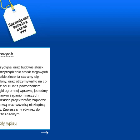
gowych
zycyjnej oraz budowie stoisk
rzyrządzenie stoisk targowych
tkie zlecenia staramy się
lony, oraz otrzymywał to na co
uż od 15 lat z powodzeniem
ęki ogromnej wprawie, jesteśmy
owanym żądaniom naszych
skich projektantów, zaplecze
atową oraz wszelką niezbędną
ów. Zapraszamy również do
tychczasowym
óły wpisu
→