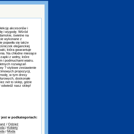
lekcję akcesoriów i
odę i wygodę. Wśród
damskie, świetne na
skie wykonane z
e pojawiła się także
ośniczek eleganckiej
aki, która gwarantuje
nia. Na chłodne miesiące
zapki z wełny, które
m i podmuchami wiatru.
letnych rozwiązań
wy ? stylowe zestawienie
 zimowych propozycji,
 modę, w tym dresy
elurowych, doskonałe
ez.net to sklep, gdzie
? odwiedź nasz sklep!
jest w podkategoriach:
ranż
/
Odzież
oda
/
Kobiety
oda
/
Moda