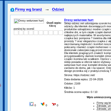
→
Firmy wg branż
Odzież
Dresy welurowe hurt
Oceń wpis:
Sklep odziez.net udostępnia szeroki ko
Kliknij
odzieży dla klientek doceniających m
poniżej by ocenić
produktów odnajdziesz modne czapki 
chłodne dni, w tym ciepłe czapki dam
najlepszych materiałów. W asortymenci
czapka bez pompona ? świetna dla mił
prostoty ? oraz elegancka czapka z alp
niezrównaną miękkość i komfort nosze
polecamy również czapki moherowe i c
doskonale zabezpieczają przed mroze
Dla klientek pragnących znaleźć komp
przygotowaliśmy damski komplet zimo
czapki i komina lub szalikiem. Oprócz
sklep posiada w ofercie także stylową
welurowe hurt oraz komplet dresów w
zarówno do domu, jak i na spacer. Odzi
design przenika się z praktycznością 
Strona: https://odziez.net/
Data dodania wpisu: 22-04-2026
Odsłon: 2169
6
Klików: 1
Średnia ocena wpisu: 0 / 10
Wpis umieszczony 
Firmy wg b
0
0
0
Zdrowie, ur
Zdrowie, ur