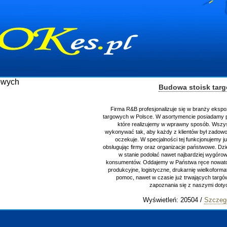
Budowa stoisk tar
Firma R&B profesjonalizuje się w branży ekspo
targowych w Polsce. W asortymencie posiadamy p
które realizujemy w wprawny sposób. Wszys
wykonywać tak, aby każdy z klientów był zadowo
oczekuje. W specjalności tej funkcjonujemy j
obsługując firmy oraz organizacje państwowe. Dzi
w stanie podołać nawet najbardziej wygór
konsumentów. Oddajemy w Państwa ręce nowator
produkcyjne, logistyczne, drukarnię wielkoform
pomoc, nawet w czasie już trwających targ
zapoznania się z naszymi do
Wyświetleń: 20504 /
Szczeg