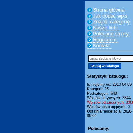
Strona główna
Jak dodać wpis
Znajdź kategorię
Nasze linki
Polecane strony
Regulamin
Kontakt
Statystyki katalogu:
Istniejemy od: 2010-04-09
Kategorii: 25
Podkategorii: 548
Wpisów aktywnych: 3344
Wpisów odrzuconych: 838
Wpisów oczekujących: 0
Ostatnia moderacja: 2026-
08-04
Polecamy: