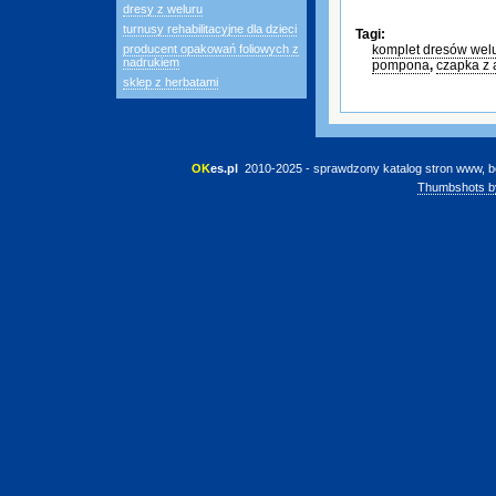
dresy z weluru
turnusy rehabilitacyjne dla dzieci
Tagi:
producent opakowań foliowych z
komplet dresów wel
nadrukiem
pompona
,
czapka z 
sklep z herbatami
OK
es.pl
 2010-2025 - sprawdzony katalog stron www, b
Thumbshots b