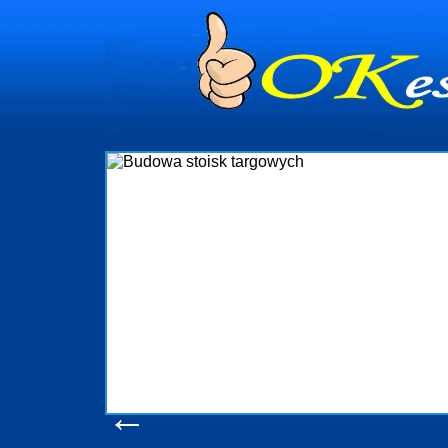
dynia
dministrowanie
ściami Gdynia i
ieżący nadzór nad
iczenia, organizację
ta obejmuje także
uchomościami Gdynia
potrzebny jest
ieruchomości Sopot
nia, Progreen-Adm
w codziennym
dla tych
←