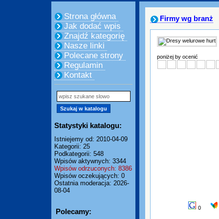
Strona główna
Firmy wg branż
Jak dodać wpis
Znajdź kategorię
Nasze linki
Polecane strony
poniżej by ocenić
Regulamin
Kontakt
Statystyki katalogu:
Istniejemy od: 2010-04-09
Kategorii: 25
Podkategorii: 548
Wpisów aktywnych: 3344
Wpisów odrzuconych: 8386
Wpisów oczekujących: 0
Ostatnia moderacja: 2026-
08-04
0
Polecamy: