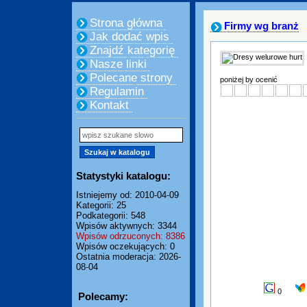
Strona główna
Firmy wg branż
Jak dodać wpis
Znajdź kategorię
Nasze linki
Polecane strony
poniżej by ocenić
Regulamin
Kontakt
Statystyki katalogu:
Istniejemy od: 2010-04-09
Kategorii: 25
Podkategorii: 548
Wpisów aktywnych: 3344
Wpisów odrzuconych: 8386
Wpisów oczekujących: 0
Ostatnia moderacja: 2026-
08-04
0
Polecamy: