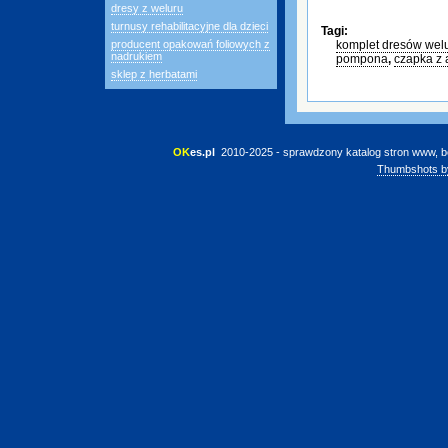
dresy z weluru
turnusy rehabilitacyjne dla dzieci
Tagi:
producent opakowań foliowych z
komplet dresów wel
nadrukiem
pompona
,
czapka z 
sklep z herbatami
OK
es.pl
 2010-2025 - sprawdzony katalog stron www, b
Thumbshots b