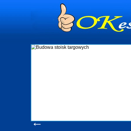
dynia
dministrowanie
ściami Gdynia i
ieżący nadzór nad
iczenia, organizację
ta obejmuje także
uchomościami Gdynia
potrzebny jest
ieruchomości Sopot
nia, Progreen-Adm
w codziennym
dla tych
←