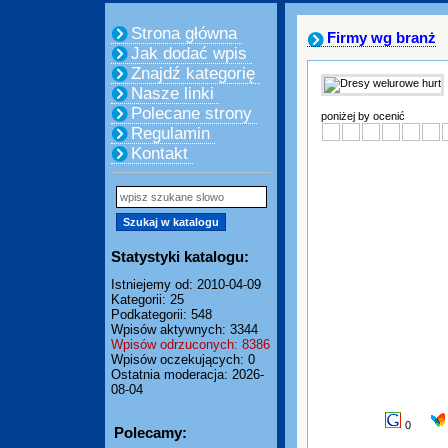
Strona główna
Firmy wg branż
Jak dodać wpis
Znajdź kategorię
Nasze linki
Polecane strony
poniżej by ocenić
Regulamin
Kontakt
Statystyki katalogu:
Istniejemy od: 2010-04-09
Kategorii: 25
Podkategorii: 548
Wpisów aktywnych: 3344
Wpisów odrzuconych: 8386
Wpisów oczekujących: 0
Ostatnia moderacja: 2026-
08-04
0
Polecamy: