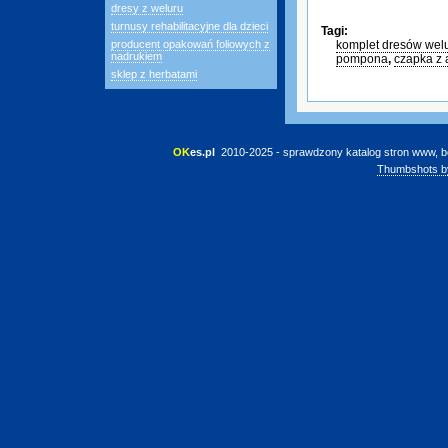
dresy z weluru
turnusy rehabilitacyjne dla dzieci
Tagi:
producent opakowań foliowych z
komplet dresów wel
nadrukiem
pompona
,
czapka z 
sklep z herbatami
OK
es.pl
 2010-2025 - sprawdzony katalog stron www, b
Thumbshots b