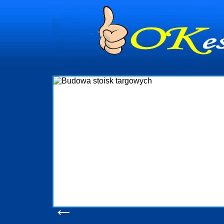
dynia
dministrowanie
ściami Gdynia i
ieżący nadzór nad
iczenia, organizację
ta obejmuje także
uchomościami Gdynia
potrzebny jest
ieruchomości Sopot
nia, Progreen-Adm
w codziennym
dla tych
←