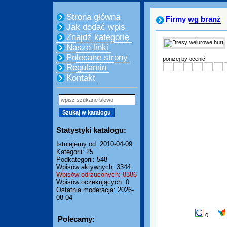
Strona główna
Firmy wg branż
Jak dodać wpis
Znajdź kategorię
Nasze linki
Polecane strony
poniżej by ocenić
Regulamin
Kontakt
Statystyki katalogu:
Istniejemy od: 2010-04-09
Kategorii: 25
Podkategorii: 548
Wpisów aktywnych: 3344
Wpisów odrzuconych: 8386
Wpisów oczekujących: 0
Ostatnia moderacja: 2026-
08-04
0
Polecamy: