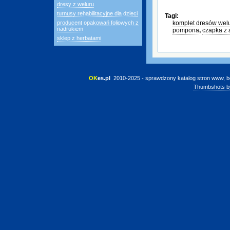
dresy z weluru
turnusy rehabilitacyjne dla dzieci
Tagi:
producent opakowań foliowych z
komplet dresów wel
nadrukiem
pompona
,
czapka z 
sklep z herbatami
OK
es.pl
 2010-2025 - sprawdzony katalog stron www, b
Thumbshots b