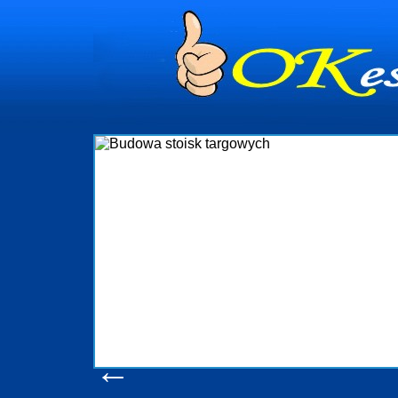
dynia
dministrowanie
ściami Gdynia i
ieżący nadzór nad
iczenia, organizację
ta obejmuje także
uchomościami Gdynia
potrzebny jest
ieruchomości Sopot
nia, Progreen-Adm
w codziennym
dla tych
←