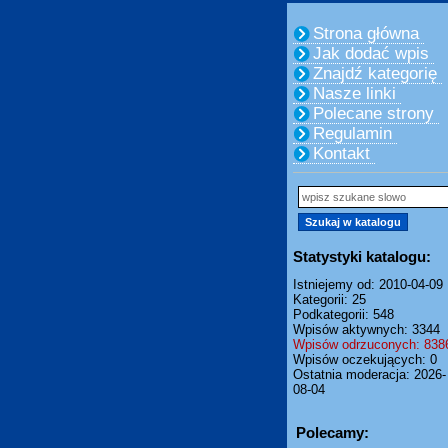
Strona główna
Jak dodać wpis
Znajdź kategorię
Nasze linki
Polecane strony
Regulamin
Kontakt
Statystyki katalogu:
Istniejemy od: 2010-04-09
Kategorii: 25
Podkategorii: 548
Wpisów aktywnych: 3344
Wpisów odrzuconych: 838
Wpisów oczekujących: 0
Ostatnia moderacja: 2026-
08-04
Polecamy: