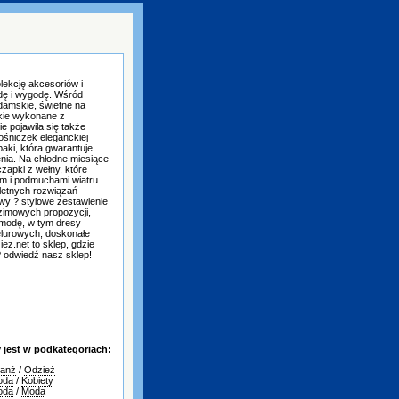
lekcję akcesoriów i
odę i wygodę. Wśród
damskie, świetne na
skie wykonane z
e pojawiła się także
ośniczek eleganckiej
aki, która gwarantuje
nia. Na chłodne miesiące
zapki z wełny, które
m i podmuchami wiatru.
letnych rozwiązań
wy ? stylowe zestawienie
 zimowych propozycji,
 modę, w tym dresy
elurowych, doskonałe
ez.net to sklep, gdzie
? odwiedź nasz sklep!
jest w podkategoriach:
ranż
/
Odzież
oda
/
Kobiety
oda
/
Moda