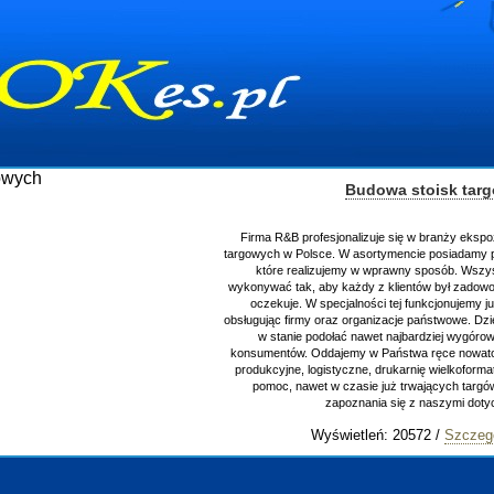
Budowa stoisk tar
Firma R&B profesjonalizuje się w branży ekspo
targowych w Polsce. W asortymencie posiadamy p
które realizujemy w wprawny sposób. Wszys
wykonywać tak, aby każdy z klientów był zadowo
oczekuje. W specjalności tej funkcjonujemy j
obsługując firmy oraz organizacje państwowe. Dzi
w stanie podołać nawet najbardziej wygór
konsumentów. Oddajemy w Państwa ręce nowator
produkcyjne, logistyczne, drukarnię wielkoform
pomoc, nawet w czasie już trwających targ
zapoznania się z naszymi do
Wyświetleń: 20572 /
Szczeg