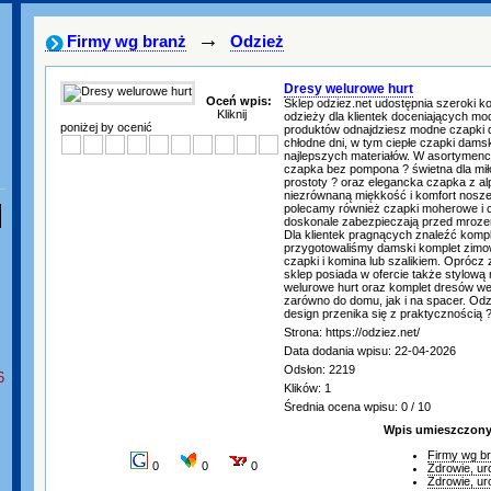
→
Firmy wg branż
Odzież
Dresy welurowe hurt
Oceń wpis:
Sklep odziez.net udostępnia szeroki ko
Kliknij
odzieży dla klientek doceniających m
poniżej by ocenić
produktów odnajdziesz modne czapki 
chłodne dni, w tym ciepłe czapki dam
najlepszych materiałów. W asortymenci
czapka bez pompona ? świetna dla mił
prostoty ? oraz elegancka czapka z alp
niezrównaną miękkość i komfort nosze
polecamy również czapki moherowe i c
doskonale zabezpieczają przed mroze
Dla klientek pragnących znaleźć komp
przygotowaliśmy damski komplet zimo
czapki i komina lub szalikiem. Oprócz
sklep posiada w ofercie także stylową
welurowe hurt oraz komplet dresów w
zarówno do domu, jak i na spacer. Odzi
design przenika się z praktycznością 
Strona: https://odziez.net/
Data dodania wpisu: 22-04-2026
Odsłon: 2219
6
Klików: 1
Średnia ocena wpisu: 0 / 10
Wpis umieszczony 
Firmy wg b
0
0
0
Zdrowie, ur
Zdrowie, ur