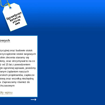
gowych
zycyjnej oraz budowie stoisk
rzyrządzenie stoisk targowych
tkie zlecenia staramy się
lony, oraz otrzymywał to na co
uż od 15 lat z powodzeniem
ęki ogromnej wprawie, jesteśmy
owanym żądaniom naszych
skich projektantów, zaplecze
atową oraz wszelką niezbędną
ów. Zapraszamy również do
tychczasowym
óły wpisu
→