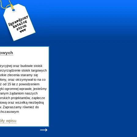
gowych
zycyjnej oraz budowie stoisk
rzyrządzenie stoisk targowych
tkie zlecenia staramy się
lony, oraz otrzymywał to na co
uż od 15 lat z powodzeniem
ęki ogromnej wprawie, jesteśmy
owanym żądaniom naszych
skich projektantów, zaplecze
atową oraz wszelką niezbędną
ów. Zapraszamy również do
tychczasowym
óły wpisu
→