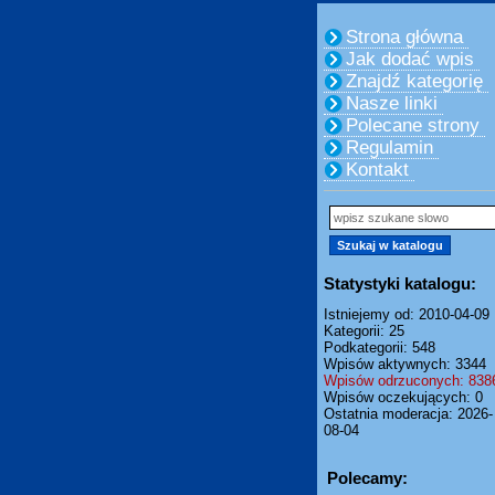
Strona główna
Jak dodać wpis
Znajdź kategorię
Nasze linki
Polecane strony
Regulamin
Kontakt
Statystyki katalogu:
Istniejemy od: 2010-04-09
Kategorii: 25
Podkategorii: 548
Wpisów aktywnych: 3344
Wpisów odrzuconych: 838
Wpisów oczekujących: 0
Ostatnia moderacja: 2026-
08-04
Polecamy: