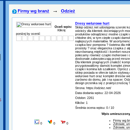
→
Firmy wg branż
Odzież
Dresy welurowe hurt
Oceń wpis:
Sklep odziez.net udostępnia szeroki ko
Kliknij
odzieży dla klientek doceniających m
poniżej by ocenić
produktów odnajdziesz modne czapki 
chłodne dni, w tym ciepłe czapki dam
najlepszych materiałów. W asortymenci
czapka bez pompona ? świetna dla mił
prostoty ? oraz elegancka czapka z alp
niezrównaną miękkość i komfort nosze
polecamy również czapki moherowe i c
doskonale zabezpieczają przed mroze
Dla klientek pragnących znaleźć komp
przygotowaliśmy damski komplet zimo
czapki i komina lub szalikiem. Oprócz
sklep posiada w ofercie także stylową
welurowe hurt oraz komplet dresów w
zarówno do domu, jak i na spacer. Odzi
design przenika się z praktycznością 
Strona: https://odziez.net/
Data dodania wpisu: 22-04-2026
Odsłon: 2261
6
Klików: 1
Średnia ocena wpisu: 0 / 10
Wpis umieszczony 
Firmy wg b
0
0
0
Zdrowie, ur
Zdrowie, ur