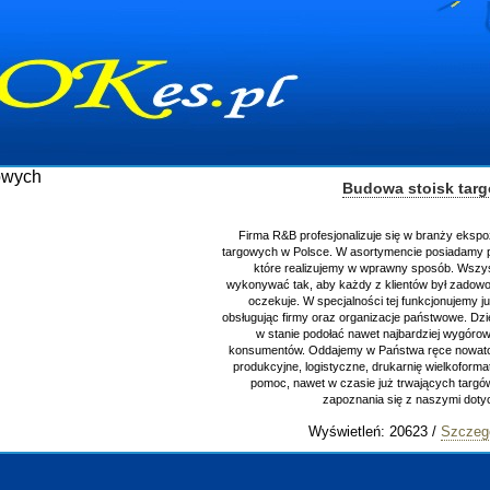
Budowa stoisk tar
Firma R&B profesjonalizuje się w branży ekspo
targowych w Polsce. W asortymencie posiadamy p
które realizujemy w wprawny sposób. Wszys
wykonywać tak, aby każdy z klientów był zadowo
oczekuje. W specjalności tej funkcjonujemy j
obsługując firmy oraz organizacje państwowe. Dzi
w stanie podołać nawet najbardziej wygór
konsumentów. Oddajemy w Państwa ręce nowator
produkcyjne, logistyczne, drukarnię wielkoform
pomoc, nawet w czasie już trwających targ
zapoznania się z naszymi do
Wyświetleń: 20623 /
Szczeg