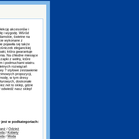
lekcję akcesoriów i
odę i wygodę. Wśród
damskie, świetne na
skie wykonane z
e pojawiła się także
ośniczek eleganckiej
aki, która gwarantuje
nia. Na chłodne miesiące
zapki z wełny, które
m i podmuchami wiatru.
letnych rozwiązań
wy ? stylowe zestawienie
 zimowych propozycji,
 modę, w tym dresy
elurowych, doskonałe
ez.net to sklep, gdzie
? odwiedź nasz sklep!
jest w podkategoriach:
ranż
/
Odzież
oda
/
Kobiety
oda
/
Moda