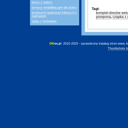
dresy z weluru
turnusy rehabilitacyjne dla dzieci
Tagi:
producent opakowań foliowych z
komplet dresów wel
nadrukiem
pompona
,
czapka z 
sklep z herbatami
OK
es.pl
 2010-2025 - sprawdzony katalog stron www, b
Thumbshots b