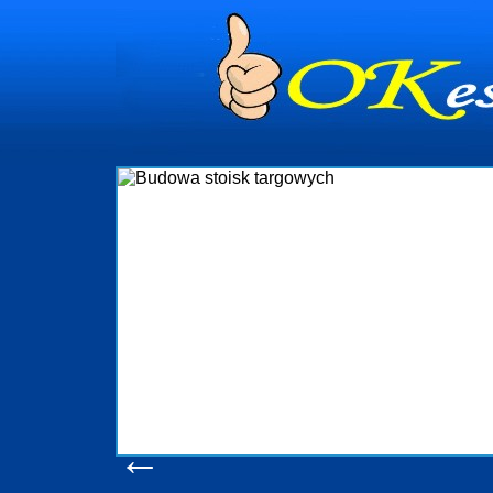
Budo
Firma R&B profesjonalizuje
targowych w Polsce. W asort
które realizujemy w wp
wykonywać tak, aby każdy z 
oczekuje. W specjalności
obsługując firmy oraz organi
w stanie podołać nawe
konsumentów. Oddajemy w Pa
produkcyjne, logistyczne, 
pomoc, nawet w czasie j
zapoznania
Wyświetleń
←