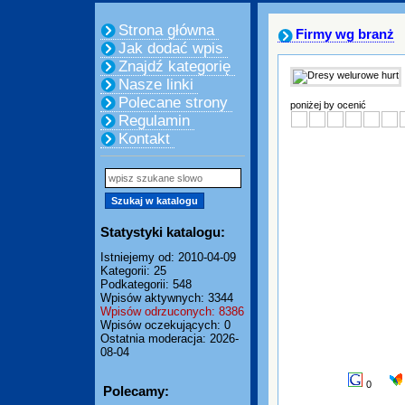
Strona główna
Firmy wg branż
Jak dodać wpis
Znajdź kategorię
Nasze linki
Polecane strony
poniżej by ocenić
Regulamin
Kontakt
Statystyki katalogu:
Istniejemy od: 2010-04-09
Kategorii: 25
Podkategorii: 548
Wpisów aktywnych: 3344
Wpisów odrzuconych: 8386
Wpisów oczekujących: 0
Ostatnia moderacja: 2026-
08-04
0
Polecamy: