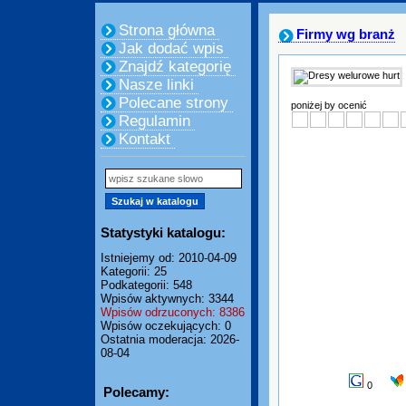
Strona główna
Firmy wg branż
Jak dodać wpis
Znajdź kategorię
Nasze linki
Polecane strony
poniżej by ocenić
Regulamin
Kontakt
Statystyki katalogu:
Istniejemy od: 2010-04-09
Kategorii: 25
Podkategorii: 548
Wpisów aktywnych: 3344
Wpisów odrzuconych: 8386
Wpisów oczekujących: 0
Ostatnia moderacja: 2026-
08-04
0
Polecamy: