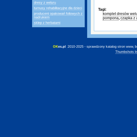
dresy z weluru
turnusy rehabilitacyjne dla dzieci
Tagi:
producent opakowań foliowych z
komplet dresów wel
nadrukiem
pompona
,
czapka z 
sklep z herbatami
OK
es.pl
 2010-2025 - sprawdzony katalog stron www, b
Thumbshots b