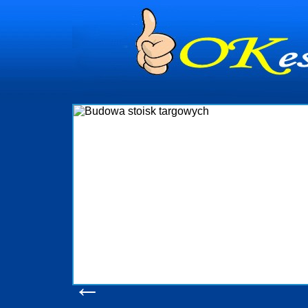
dynia
dministrowanie
ściami Gdynia i
ieżący nadzór nad
iczenia, organizację
ta obejmuje także
uchomościami Gdynia
potrzebny jest
ieruchomości Sopot
nia, Progreen-Adm
w codziennym
dla tych
←