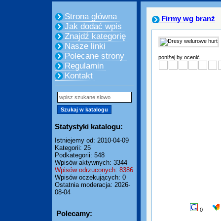
Strona główna
Firmy wg branż
Jak dodać wpis
Znajdź kategorię
Nasze linki
Polecane strony
poniżej by ocenić
Regulamin
Kontakt
Statystyki katalogu:
Istniejemy od: 2010-04-09
Kategorii: 25
Podkategorii: 548
Wpisów aktywnych: 3344
Wpisów odrzuconych: 8386
Wpisów oczekujących: 0
Ostatnia moderacja: 2026-
08-04
0
Polecamy: