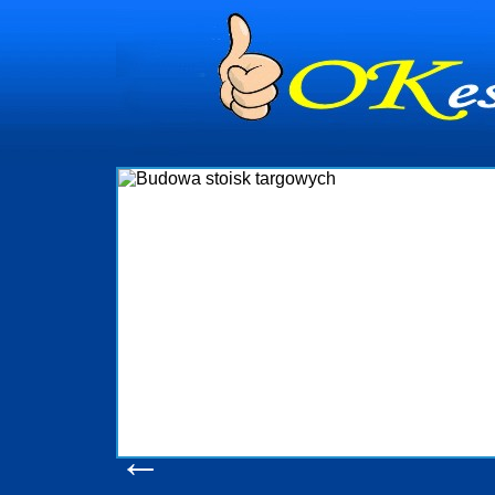
dynia
dministrowanie
ściami Gdynia i
ieżący nadzór nad
iczenia, organizację
ta obejmuje także
uchomościami Gdynia
potrzebny jest
ieruchomości Sopot
nia, Progreen-Adm
w codziennym
dla tych
←