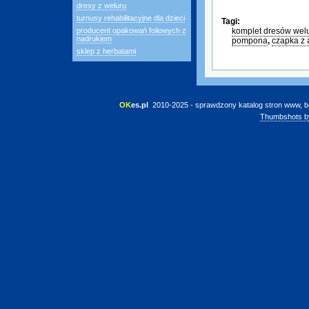
dresy z weluru
turnusy rehabilitacyjne dla dzieci
Tagi:
producent opakowań foliowych z
komplet dresów wel
nadrukiem
pompona
,
czapka z 
sklep z herbatami
OK
es.pl
 2010-2025 - sprawdzony katalog stron www, b
Thumbshots b