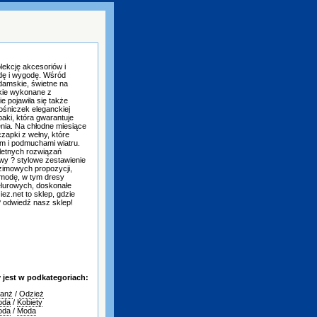
lekcję akcesoriów i
odę i wygodę. Wśród
damskie, świetne na
skie wykonane z
e pojawiła się także
ośniczek eleganckiej
aki, która gwarantuje
nia. Na chłodne miesiące
zapki z wełny, które
m i podmuchami wiatru.
letnych rozwiązań
wy ? stylowe zestawienie
 zimowych propozycji,
 modę, w tym dresy
elurowych, doskonałe
ez.net to sklep, gdzie
? odwiedź nasz sklep!
jest w podkategoriach:
ranż
/
Odzież
oda
/
Kobiety
oda
/
Moda