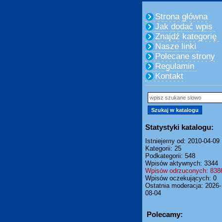
Strona główna
Jak dodać wpis
Znajdź kategorię
Nasze linki
Polecane strony
Regulamin
Kontakt
Statystyki katalogu:
Istniejemy od: 2010-04-09
Kategorii: 25
Podkategorii: 548
Wpisów aktywnych: 3344
Wpisów odrzuconych: 838
Wpisów oczekujących: 0
Ostatnia moderacja: 2026-
08-04
Polecamy: