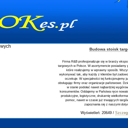
Budowa stoisk tar
Firma R&B profesjonalizuje się w branży ekspo
targowych w Polsce. W asortymencie posiadamy p
które realizujemy w wprawny sposób. Wszys
wykonywać tak, aby każdy z klientów był zadowo
oczekuje. W specjalności tej funkcjonujemy j
obsługując firmy oraz organizacje państwowe. Dzi
w stanie podołać nawet najbardziej wygór
konsumentów. Oddajemy w Państwa ręce nowator
produkcyjne, logistyczne, drukarnię wielkoform
pomoc, nawet w czasie już trwających targ
zapoznania się z naszymi do
Wyświetleń: 20649 /
Szczeg