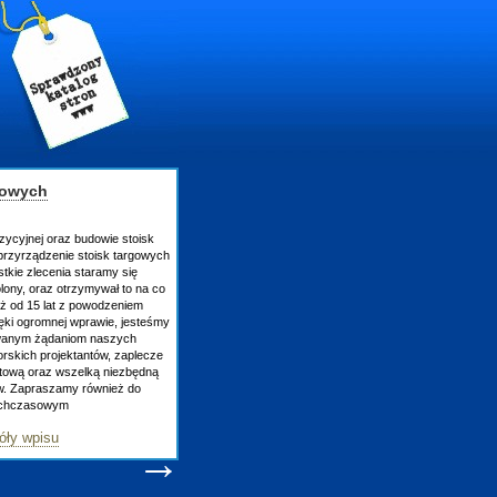
gowych
zycyjnej oraz budowie stoisk
rzyrządzenie stoisk targowych
tkie zlecenia staramy się
lony, oraz otrzymywał to na co
uż od 15 lat z powodzeniem
ęki ogromnej wprawie, jesteśmy
owanym żądaniom naszych
skich projektantów, zaplecze
atową oraz wszelką niezbędną
ów. Zapraszamy również do
tychczasowym
óły wpisu
→