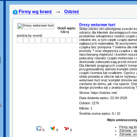
→
Firmy wg branż
Odzież
Dresy welurowe hurt
Oceń wpis:
Sklep odziez.net udostępnia szeroki ko
Kliknij
odzieży dla klientek doceniających m
poniżej by ocenić
produktów odnajdziesz modne czapki 
chłodne dni, w tym ciepłe czapki dam
najlepszych materiałów. W asortymenci
czapka bez pompona ? świetna dla mił
prostoty ? oraz elegancka czapka z alp
niezrównaną miękkość i komfort nosze
polecamy również czapki moherowe i c
doskonale zabezpieczają przed mroze
Dla klientek pragnących znaleźć komp
przygotowaliśmy damski komplet zimo
czapki i komina lub szalikiem. Oprócz
sklep posiada w ofercie także stylową
welurowe hurt oraz komplet dresów w
zarówno do domu, jak i na spacer. Odzi
design przenika się z praktycznością 
Strona: https://odziez.net/
Data dodania wpisu: 22-04-2026
Odsłon: 2276
6
Klików: 1
Średnia ocena wpisu: 0 / 10
Wpis umieszczony 
Firmy wg b
0
0
0
Zdrowie, ur
Zdrowie, ur