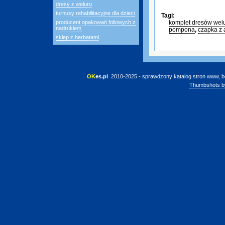
dresy z weluru
turnusy rehabilitacyjne dla dzieci
Tagi:
producent opakowań foliowych z
komplet dresów wel
nadrukiem
pompona
,
czapka z 
sklep z herbatami
OK
es.pl
 2010-2025 - sprawdzony katalog stron www, b
Thumbshots b