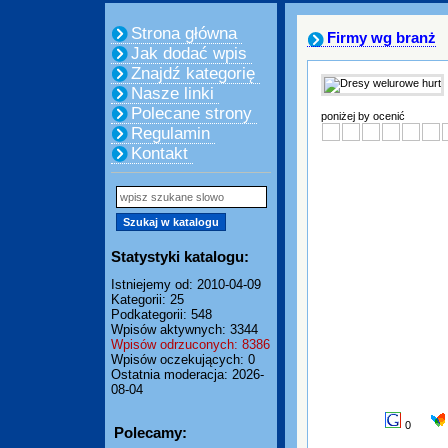
Strona główna
Firmy wg branż
Jak dodać wpis
Znajdź kategorię
Nasze linki
Polecane strony
poniżej by ocenić
Regulamin
Kontakt
Statystyki katalogu:
Istniejemy od: 2010-04-09
Kategorii: 25
Podkategorii: 548
Wpisów aktywnych: 3344
Wpisów odrzuconych: 8386
Wpisów oczekujących: 0
Ostatnia moderacja: 2026-
08-04
0
Polecamy: