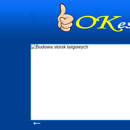
dynia
dministrowanie
ściami Gdynia i
ieżący nadzór nad
iczenia, organizację
ta obejmuje także
uchomościami Gdynia
potrzebny jest
ieruchomości Sopot
nia, Progreen-Adm
w codziennym
dla tych
←