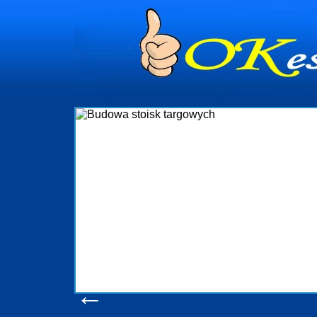
dynia
dministrowanie
ściami Gdynia i
ieżący nadzór nad
iczenia, organizację
ta obejmuje także
uchomościami Gdynia
potrzebny jest
ieruchomości Sopot
nia, Progreen-Adm
w codziennym
dla tych
←