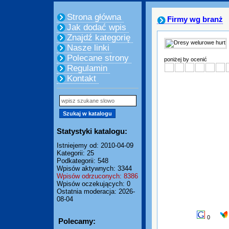
Strona główna
Firmy wg branż
Jak dodać wpis
Znajdź kategorię
Nasze linki
Polecane strony
poniżej by ocenić
Regulamin
Kontakt
Statystyki katalogu:
Istniejemy od: 2010-04-09
Kategorii: 25
Podkategorii: 548
Wpisów aktywnych: 3344
Wpisów odrzuconych: 8386
Wpisów oczekujących: 0
Ostatnia moderacja: 2026-
08-04
0
Polecamy: