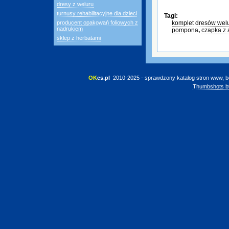
dresy z weluru
turnusy rehabilitacyjne dla dzieci
Tagi:
producent opakowań foliowych z
komplet dresów wel
nadrukiem
pompona
,
czapka z 
sklep z herbatami
OK
es.pl
 2010-2025 - sprawdzony katalog stron www, b
Thumbshots b