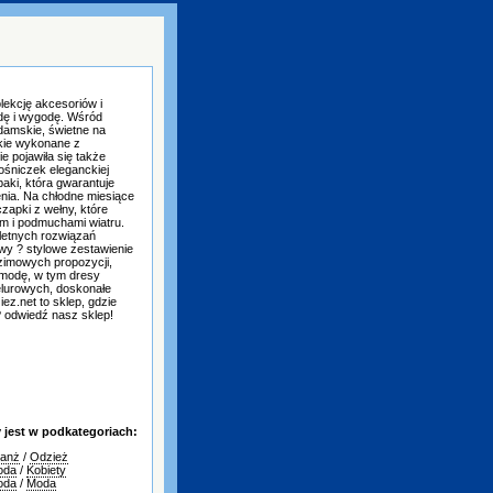
lekcję akcesoriów i
odę i wygodę. Wśród
damskie, świetne na
skie wykonane z
e pojawiła się także
ośniczek eleganckiej
aki, która gwarantuje
nia. Na chłodne miesiące
zapki z wełny, które
m i podmuchami wiatru.
letnych rozwiązań
wy ? stylowe zestawienie
 zimowych propozycji,
 modę, w tym dresy
elurowych, doskonałe
ez.net to sklep, gdzie
? odwiedź nasz sklep!
jest w podkategoriach:
ranż
/
Odzież
oda
/
Kobiety
oda
/
Moda