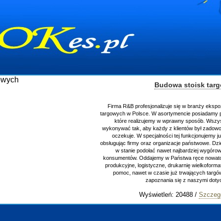
Budowa stoisk tar
Firma R&B profesjonalizuje się w branży ekspo
targowych w Polsce. W asortymencie posiadamy p
które realizujemy w wprawny sposób. Wszys
wykonywać tak, aby każdy z klientów był zadowo
oczekuje. W specjalności tej funkcjonujemy j
obsługując firmy oraz organizacje państwowe. Dzi
w stanie podołać nawet najbardziej wygór
konsumentów. Oddajemy w Państwa ręce nowator
produkcyjne, logistyczne, drukarnię wielkoform
pomoc, nawet w czasie już trwających targ
zapoznania się z naszymi do
Wyświetleń: 20488 /
Szczeg