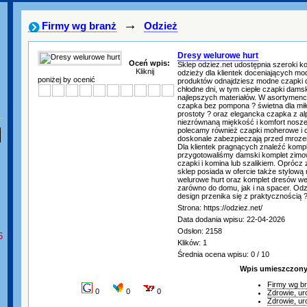
→
Firmy wg branż
Odzież
Dresy welurowe hurt
Oceń wpis:
Sklep odziez.net udostępnia szeroki ko
Kliknij
odzieży dla klientek doceniających m
poniżej by ocenić
produktów odnajdziesz modne czapki 
chłodne dni, w tym ciepłe czapki dam
najlepszych materiałów. W asortymenci
czapka bez pompona ? świetna dla mił
prostoty ? oraz elegancka czapka z alp
niezrównaną miękkość i komfort nosze
polecamy również czapki moherowe i c
doskonale zabezpieczają przed mroze
Dla klientek pragnących znaleźć komp
przygotowaliśmy damski komplet zimo
czapki i komina lub szalikiem. Oprócz
sklep posiada w ofercie także stylową
welurowe hurt oraz komplet dresów w
zarówno do domu, jak i na spacer. Odzi
design przenika się z praktycznością 
Strona: https://odziez.net/
Data dodania wpisu: 22-04-2026
Odsłon: 2158
6
Klików: 1
Średnia ocena wpisu: 0 / 10
Wpis umieszczony 
Firmy wg b
0
0
0
Zdrowie, ur
Zdrowie, ur