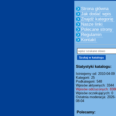
Strona główna
Jak dodać wpis
Znajdź kategorię
Nasze linki
Polecane strony
Regulamin
Kontakt
Statystyki katalogu:
Istniejemy od: 2010-04-09
Kategorii: 25
Podkategorii: 548
Wpisów aktywnych: 3344
Wpisów odrzuconych: 838
Wpisów oczekujących: 0
Ostatnia moderacja: 2026-
08-04
Polecamy: