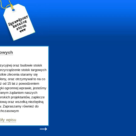
gowych
zycyjnej oraz budowie stoisk
rzyrządzenie stoisk targowych
tkie zlecenia staramy się
lony, oraz otrzymywał to na co
uż od 15 lat z powodzeniem
ęki ogromnej wprawie, jesteśmy
owanym żądaniom naszych
skich projektantów, zaplecze
atową oraz wszelką niezbędną
ów. Zapraszamy również do
tychczasowym
óły wpisu
→