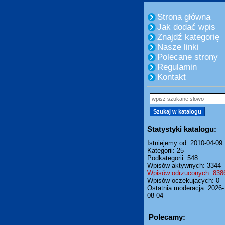
Strona główna
Jak dodać wpis
Znajdź kategorię
Nasze linki
Polecane strony
Regulamin
Kontakt
Statystyki katalogu:
Istniejemy od: 2010-04-09
Kategorii: 25
Podkategorii: 548
Wpisów aktywnych: 3344
Wpisów odrzuconych: 838
Wpisów oczekujących: 0
Ostatnia moderacja: 2026-
08-04
Polecamy: