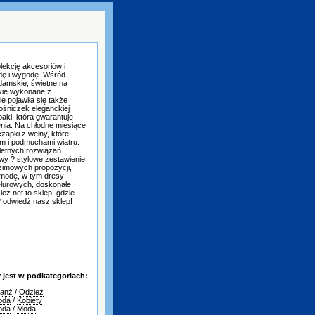
lekcję akcesoriów i
odę i wygodę. Wśród
damskie, świetne na
skie wykonane z
e pojawiła się także
ośniczek eleganckiej
aki, która gwarantuje
nia. Na chłodne miesiące
zapki z wełny, które
m i podmuchami wiatru.
letnych rozwiązań
wy ? stylowe zestawienie
 zimowych propozycji,
 modę, w tym dresy
elurowych, doskonałe
ez.net to sklep, gdzie
? odwiedź nasz sklep!
jest w podkategoriach:
ranż
/
Odzież
oda
/
Kobiety
oda
/
Moda