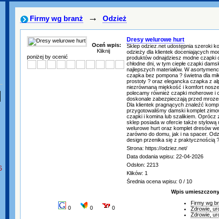
→
Firmy wg branż
Odzież
Dresy welurowe hurt
Oceń wpis:
Sklep odziez.net udostępnia szeroki ko
Kliknij
odzieży dla klientek doceniających m
poniżej by ocenić
produktów odnajdziesz modne czapki 
chłodne dni, w tym ciepłe czapki dam
najlepszych materiałów. W asortymenci
czapka bez pompona ? świetna dla mił
prostoty ? oraz elegancka czapka z alp
niezrównaną miękkość i komfort nosze
polecamy również czapki moherowe i c
doskonale zabezpieczają przed mroze
Dla klientek pragnących znaleźć komp
przygotowaliśmy damski komplet zimo
czapki i komina lub szalikiem. Oprócz
sklep posiada w ofercie także stylową
welurowe hurt oraz komplet dresów w
zarówno do domu, jak i na spacer. Odzi
design przenika się z praktycznością 
Strona: https://odziez.net/
Data dodania wpisu: 22-04-2026
Odsłon: 2213
6
Klików: 1
Średnia ocena wpisu: 0 / 10
Wpis umieszczony 
Firmy wg b
0
0
0
Zdrowie, ur
Zdrowie, ur