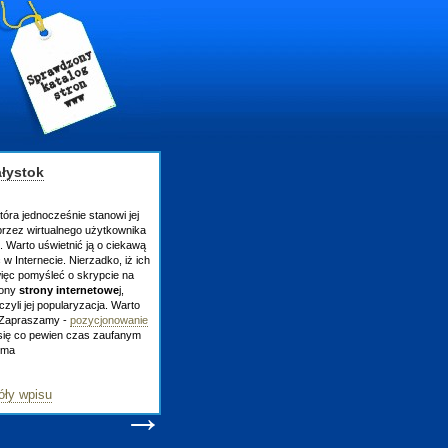
łystok
która jednocześnie stanowi jej
przez wirtualnego użytkownika
 Warto uświetnić ją o ciekawą
w Internecie. Nierzadko, iż ich
więc pomyśleć o skrypcie na
rony
strony internetowe
j,
zyli jej popularyzacja. Warto
 Zapraszamy -
pozycjonowanie
się co pewien czas zaufanym
-ma
ły wpisu
→