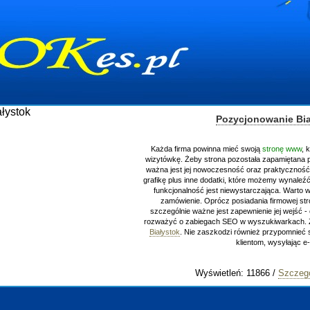
Pozycjonowanie Bia
Każda firma powinna mieć swoją
stronę www
, 
wizytówkę. Żeby strona pozostała zapamiętana 
ważna jest jej nowoczesność oraz praktyczność.
grafikę plus inne dodatki, które możemy wynaleźć 
funkcjonalność jest niewystarczająca. Warto 
zamówienie. Oprócz posiadania firmowej st
szczególnie ważne jest zapewnienie jej wejść - c
rozważyć o zabiegach SEO w wyszukiwarkach.
Białystok
. Nie zaszkodzi również przypomnieć 
klientom, wysyłając e
Wyświetleń: 11866 /
Szczegó