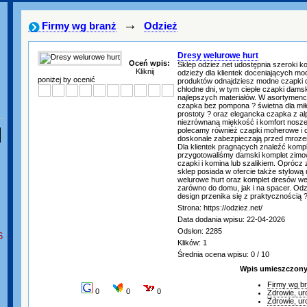
→
Firmy wg branż
Odzież
Dresy welurowe hurt
Oceń wpis:
Sklep odziez.net udostępnia szeroki ko
Kliknij
odzieży dla klientek doceniających m
poniżej by ocenić
produktów odnajdziesz modne czapki 
chłodne dni, w tym ciepłe czapki dam
najlepszych materiałów. W asortymenci
czapka bez pompona ? świetna dla mił
prostoty ? oraz elegancka czapka z alp
niezrównaną miękkość i komfort nosze
polecamy również czapki moherowe i c
doskonale zabezpieczają przed mroze
Dla klientek pragnących znaleźć komp
przygotowaliśmy damski komplet zimo
czapki i komina lub szalikiem. Oprócz
sklep posiada w ofercie także stylową
welurowe hurt oraz komplet dresów w
zarówno do domu, jak i na spacer. Odzi
design przenika się z praktycznością 
Strona: https://odziez.net/
Data dodania wpisu: 22-04-2026
Odsłon: 2285
6
Klików: 1
Średnia ocena wpisu: 0 / 10
Wpis umieszczony 
Firmy wg b
0
0
0
Zdrowie, ur
Zdrowie, ur