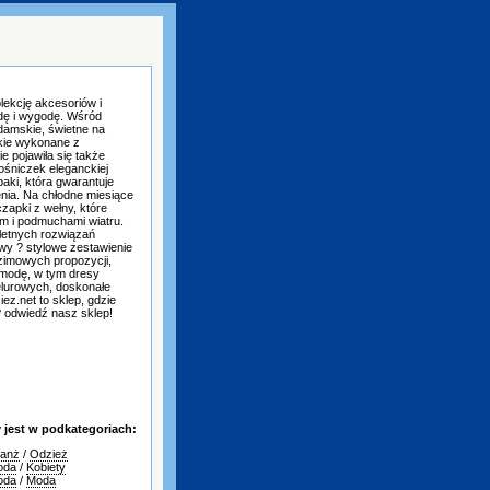
lekcję akcesoriów i
odę i wygodę. Wśród
damskie, świetne na
skie wykonane z
e pojawiła się także
ośniczek eleganckiej
aki, która gwarantuje
nia. Na chłodne miesiące
zapki z wełny, które
m i podmuchami wiatru.
letnych rozwiązań
wy ? stylowe zestawienie
 zimowych propozycji,
 modę, w tym dresy
elurowych, doskonałe
ez.net to sklep, gdzie
? odwiedź nasz sklep!
jest w podkategoriach:
ranż
/
Odzież
oda
/
Kobiety
oda
/
Moda