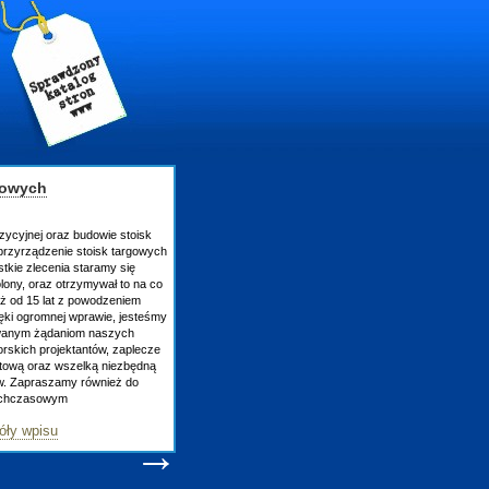
gowych
zycyjnej oraz budowie stoisk
rzyrządzenie stoisk targowych
tkie zlecenia staramy się
lony, oraz otrzymywał to na co
uż od 15 lat z powodzeniem
ęki ogromnej wprawie, jesteśmy
owanym żądaniom naszych
skich projektantów, zaplecze
atową oraz wszelką niezbędną
ów. Zapraszamy również do
tychczasowym
óły wpisu
→