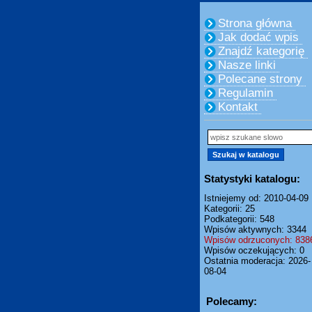
Strona główna
Jak dodać wpis
Znajdź kategorię
Nasze linki
Polecane strony
Regulamin
Kontakt
Statystyki katalogu:
Istniejemy od: 2010-04-09
Kategorii: 25
Podkategorii: 548
Wpisów aktywnych: 3344
Wpisów odrzuconych: 838
Wpisów oczekujących: 0
Ostatnia moderacja: 2026-
08-04
Polecamy: