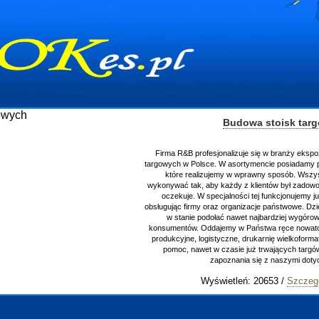
Budowa stoisk tar
Firma R&B profesjonalizuje się w branży ekspo
targowych w Polsce. W asortymencie posiadamy p
które realizujemy w wprawny sposób. Wszys
wykonywać tak, aby każdy z klientów był zadowo
oczekuje. W specjalności tej funkcjonujemy j
obsługując firmy oraz organizacje państwowe. Dzi
w stanie podołać nawet najbardziej wygór
konsumentów. Oddajemy w Państwa ręce nowator
produkcyjne, logistyczne, drukarnię wielkoform
pomoc, nawet w czasie już trwających targ
zapoznania się z naszymi do
Wyświetleń: 20653 /
Szczeg