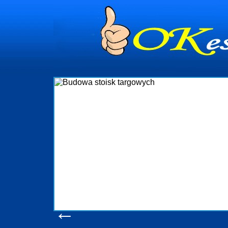
dynia
dministrowanie
ściami Gdynia i
ieżący nadzór nad
iczenia, organizację
ta obejmuje także
uchomościami Gdynia
potrzebny jest
ieruchomości Sopot
nia, Progreen-Adm
w codziennym
dla tych
←