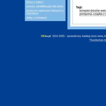
dresy z weluru
turnusy rehabilitacyjne dla dzieci
Tagi:
producent opakowań foliowych z
komplet dresów wel
nadrukiem
pompona
,
czapka z 
sklep z herbatami
OK
es.pl
 2010-2025 - sprawdzony katalog stron www, b
Thumbshots b