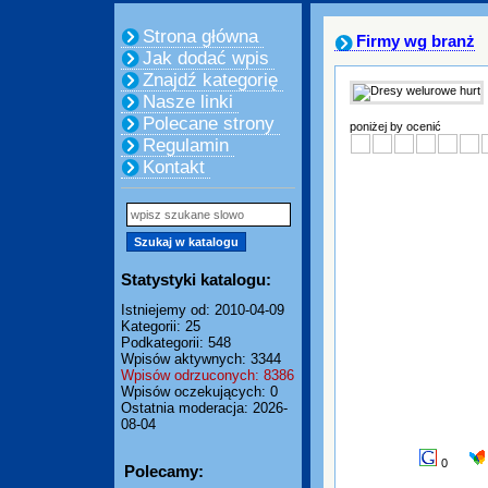
Strona główna
Firmy wg branż
Jak dodać wpis
Znajdź kategorię
Nasze linki
Polecane strony
poniżej by ocenić
Regulamin
Kontakt
Statystyki katalogu:
Istniejemy od: 2010-04-09
Kategorii: 25
Podkategorii: 548
Wpisów aktywnych: 3344
Wpisów odrzuconych: 8386
Wpisów oczekujących: 0
Ostatnia moderacja: 2026-
08-04
0
Polecamy: