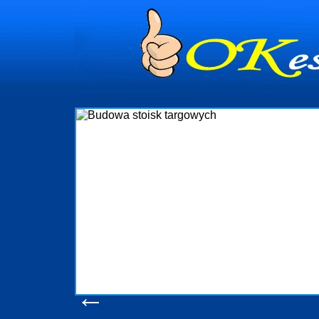
dynia
dministrowanie
ściami Gdynia i
ieżący nadzór nad
iczenia, organizację
ta obejmuje także
uchomościami Gdynia
potrzebny jest
ieruchomości Sopot
nia, Progreen-Adm
w codziennym
dla tych
←