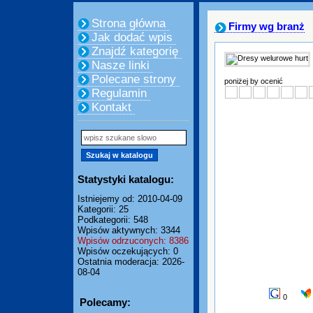
Strona główna
Firmy wg branż
Jak dodać wpis
Znajdź kategorię
Nasze linki
Polecane strony
poniżej by ocenić
Regulamin
Kontakt
Statystyki katalogu:
Istniejemy od: 2010-04-09
Kategorii: 25
Podkategorii: 548
Wpisów aktywnych: 3344
Wpisów odrzuconych: 8386
Wpisów oczekujących: 0
Ostatnia moderacja: 2026-
08-04
0
Polecamy: