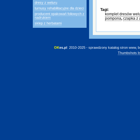
dresy z weluru
turnusy rehabilitacyjne dla dzieci
Tagi:
producent opakowań foliowych z
komplet dresów wel
nadrukiem
pompona
,
czapka z 
sklep z herbatami
OK
es.pl
 2010-2025 - sprawdzony katalog stron www, b
Thumbshots b