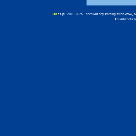
OK
es.pl
 2010-2025 - sprawdzony katalog stron www, b
Thumbshots b