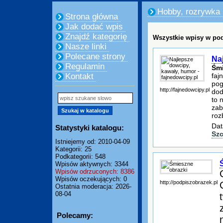
Hobby, rozrywka
Strona główna
Jak dodać wpis
Znajdź kategorię
Wszystkie wpisy w pod
Nasze linki
Polecane strony
Na
Regulamin
Śmi
faj
Kontakt
pog
http://fajnedowcipy.pl
dod
to 
zab
roz
Dat
Statystyki katalogu:
Szc
Istniejemy od: 2010-04-09
Kategorii: 25
Podkategorii: 548
Wpisów aktywnych: 3344
Wpisów odrzuconych: 8386
Wpisów oczekujących: 0
http://podpiszobrazek.pl
Ostatnia moderacja: 2026-
08-04
Polecamy: