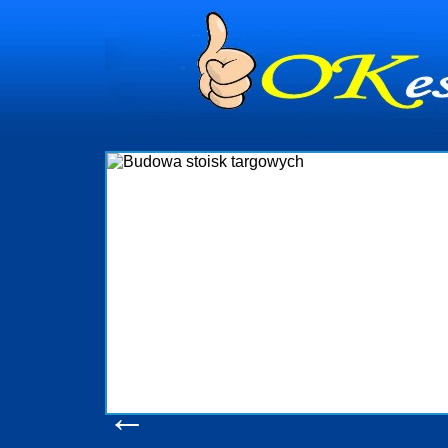
dynia
dministrowanie
ściami Gdynia i
ieżący nadzór nad
iczenia, organizację
ta obejmuje także
uchomościami Gdynia
potrzebny jest
ieruchomości Sopot
nia, Progreen-Adm
w codziennym
dla tych
←