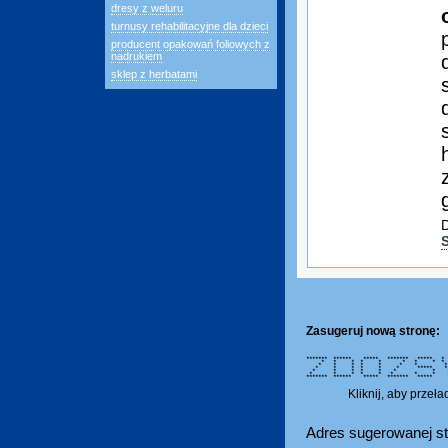
dresy z weluru
turnusy rehabilitacyjne dla dzieci
producent opakowań foliowych z
nadrukiem
sklep z herbatami
D
Zasugeruj nową stronę:
******* ****** ***** *******
* * * * * * * * *
* * * * * * * * 
* * * * * * *****
* * * * * * * * *
* * * * * * * * *
******* ****** ***** *******
Kliknij, aby przeł
Adres sugerowanej st